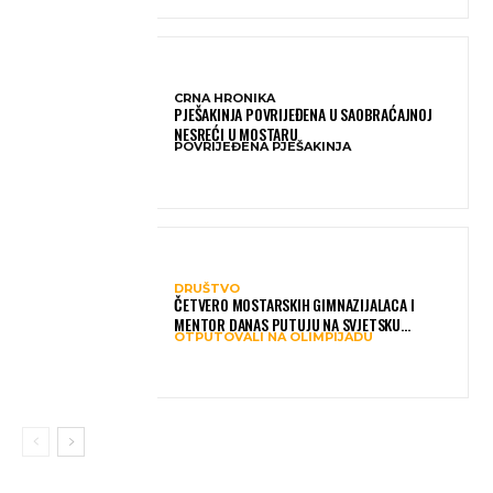
CRNA HRONIKA
PJEŠAKINJA POVRIJEĐENA U SAOBRAĆAJNOJ
NESREĆI U MOSTARU
POVRIJEĐENA PJEŠAKINJA
DRUŠTVO
ČETVERO MOSTARSKIH GIMNAZIJALACA I
MENTOR DANAS PUTUJU NA SVJETSKU
OTPUTOVALI NA OLIMPIJADU
OLIMPIJADU IZ AI: PREDSTAVLJAT ĆE BIH MEĐU
NAJBOLJIMA NA SVIJETU