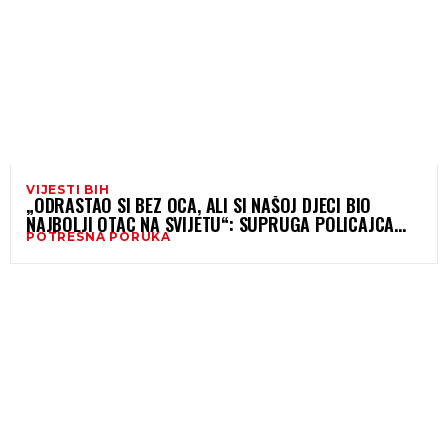
VIJESTI BIH
„ODRASTAO SI BEZ OCA, ALI SI NAŠOJ DJECI BIO
NAJBOLJI OTAC NA SVIJETU“: SUPRUGA POLICAJCA
POTRESNA PORUKA
KOJI JE NESTAO U RIJECI JALI