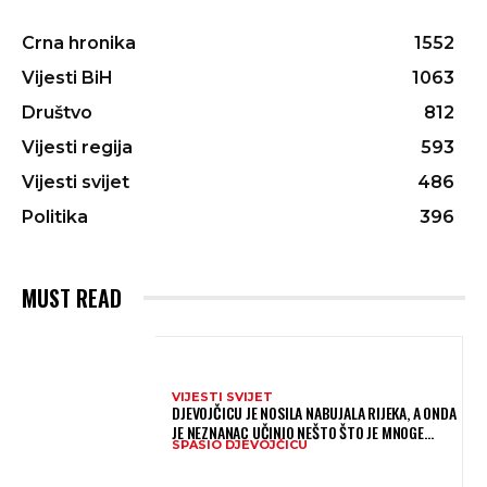
Crna hronika
1552
Vijesti BiH
1063
Društvo
812
Vijesti regija
593
Vijesti svijet
486
Politika
396
MUST READ
VIJESTI SVIJET
DJEVOJČICU JE NOSILA NABUJALA RIJEKA, A ONDA
JE NEZNANAC UČINIO NEŠTO ŠTO JE MNOGE
SPASIO DJEVOJČICU
OSTAVILO BEZ RIJEČI