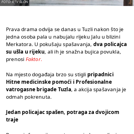
FOTO: RTV SLON
Prava drama odvija se danas u Tuzli nakon što je
jedna osoba pala u nabujalu rijeku Jalu u blizini
Merkatora. U pokušaju spašavanja,
dva policajca
su ušla u rijeku
, ali ih je snažna bujica povukla,
prenosi
Faktor
.
Na mjesto događaja brzo su stigli
pripadnici
Hitne medicinske pomoći i Profesionalne
vatrogasne brigade Tuzla
, a akcija spašavanja je
odmah pokrenuta.
Jedan policajac spašen, potraga za dvojicom
traje