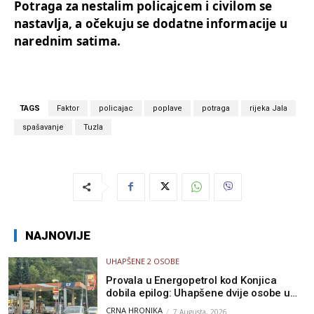
Potraga za nestalim policajcem i civilom se
nastavlja, a očekuju se dodatne informacije u
narednim satima.
TAGS
Faktor
policajac
poplave
potraga
rijeka Jala
spašavanje
Tuzla
NAJNOVIJE
UHAPŠENE 2 OSOBE
Provala u Energopetrol kod Konjica
dobila epilog: Uhapšene dvije osobe u
Čapljini i Jablanici
CRNA HRONIKA
7 Augusta, 2026