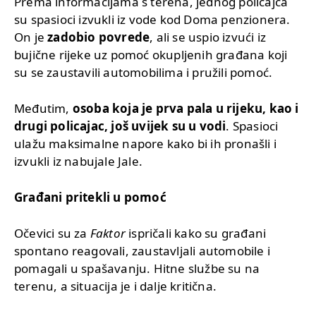
Prema informacijama s terena, jednog policajca
su spasioci izvukli iz vode kod Doma penzionera.
On je
zadobio povrede
, ali se uspio izvući iz
bujične rijeke uz pomoć okupljenih građana koji
su se zaustavili automobilima i pružili pomoć.
Međutim,
osoba koja je prva pala u rijeku, kao i
drugi policajac, još uvijek su u vodi
. Spasioci
ulažu maksimalne napore kako bi ih pronašli i
izvukli iz nabujale Jale.
Građani pritekli u pomoć
Očevici su za
Faktor
ispričali kako su građani
spontano reagovali, zaustavljali automobile i
pomagali u spašavanju. Hitne službe su na
terenu, a situacija je i dalje kritična.