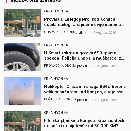
MOŽDA VAS ZANIMA?
CRNA HRONIKA
Provala u Energopetrol kod Konjica
dobila epilog: Uhapšene dvije osobe u
Čapljini i Jablanici
UHAPŠENE 2 OSOBE
prviklik
-
7 Augusta, 2026
CRNA HRONIKA
U Smartu skrivao gotovo 690 grama
speeda: Policija uhapsila muškarca iz
Hercegovine
PRONAĐENA DROGA
prviklik
-
7 Augusta, 2026
CRNA HRONIKA
Helikopter Oružanih snaga BiH u borbi s
velikim požarom kod Konjica, sudjelovao
i Air Tractor
POŽAR KOD KONJICA
prviklik
-
6 Augusta, 2026
CRNA HRONIKA
Filmska pljačka u Konjicu: Kroz zid došli
do sefa i odnijeli više od 30.000 KM?