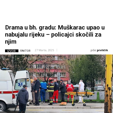
Drama u bh. gradu: Muškarac upao u
nabujalu rijeku – policajci skočili za
njim
piše:
prviklik
27 Marta, 2025
IZVOR:
FAKTOR