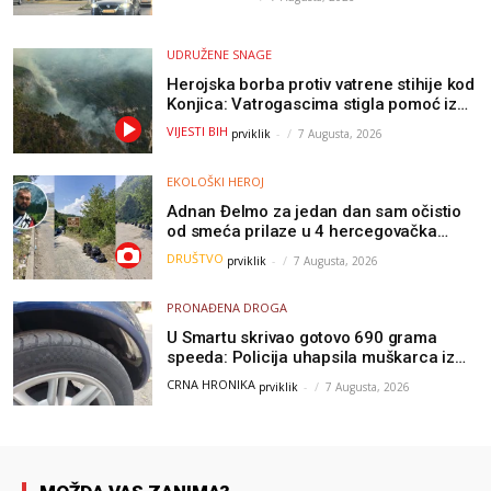
UDRUŽENE SNAGE
Herojska borba protiv vatrene stihije kod
Konjica: Vatrogascima stigla pomoć iz
Sarajeva, helikopteri i Air Tractori
VIJESTI BIH
prviklik
-
7 Augusta, 2026
udružili snage
EKOLOŠKI HEROJ
Adnan Đelmo za jedan dan sam očistio
od smeća prilaze u 4 hercegovačka
grada: “Danas nisam čistio samo smeće,
DRUŠTVO
prviklik
-
7 Augusta, 2026
čistio sam sliku o nama”
PRONAĐENA DROGA
U Smartu skrivao gotovo 690 grama
speeda: Policija uhapsila muškarca iz
Hercegovine
CRNA HRONIKA
prviklik
-
7 Augusta, 2026