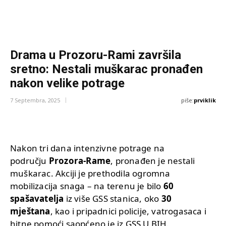
Drama u Prozoru-Rami završila
sretno: Nestali muškarac pronađen
nakon velike potrage
piše:
prviklik
7 Septembra, 2025
Nakon tri dana intenzivne potrage na
području
Prozora-Rame
, pronađen je nestali
muškarac. Akciji je prethodila ogromna
mobilizacija snaga – na terenu je bilo
60
spašavatelja
iz više GSS stanica, oko
30
mještana
, kao i pripadnici policije, vatrogasaca i
hitne pomoći saopćeno je iz GSS U BIH.