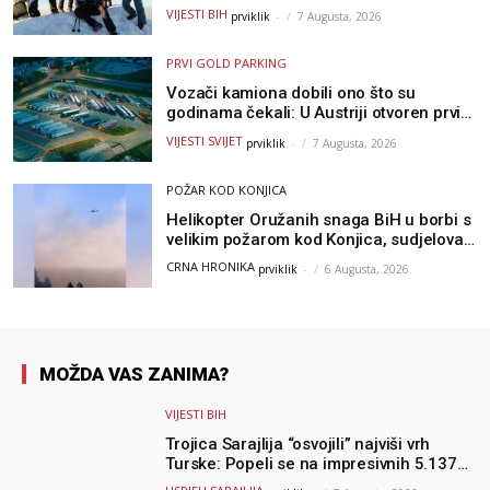
metara
VIJESTI BIH
prviklik
-
7 Augusta, 2026
PRVI GOLD PARKING
Vozači kamiona dobili ono što su
godinama čekali: U Austriji otvoren prvi
GOLD sigurni parking
VIJESTI SVIJET
prviklik
-
7 Augusta, 2026
POŽAR KOD KONJICA
Helikopter Oružanih snaga BiH u borbi s
velikim požarom kod Konjica, sudjelovao
i Air Tractor
CRNA HRONIKA
prviklik
-
6 Augusta, 2026
MOŽDA VAS ZANIMA?
VIJESTI BIH
Trojica Sarajlija “osvojili” najviši vrh
Turske: Popeli se na impresivnih 5.137
metara