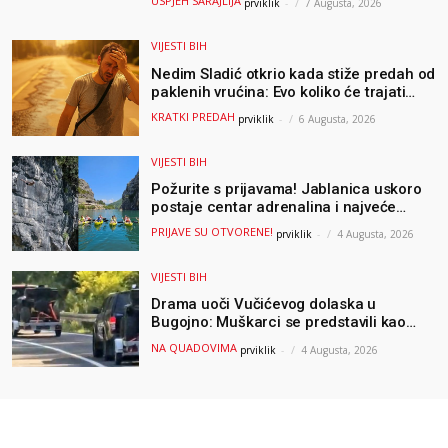
USPJEH SARAJLIJA
prviklik
-
7 Augusta, 2026
VIJESTI BIH
Nedim Sladić otkrio kada stiže predah od
paklenih vrućina: Evo koliko će trajati
osvježenje u BiH
KRATKI PREDAH
prviklik
-
6 Augusta, 2026
VIJESTI BIH
Požurite s prijavama! Jablanica uskoro
postaje centar adrenalina i najveće
outdoor avanture ovog ljeta
PRIJAVE SU OTVORENE!
prviklik
-
4 Augusta, 2026
VIJESTI BIH
Drama uoči Vučićevog dolaska u
Bugojno: Muškarci se predstavili kao
osiguranje pa pobjegli u šumu
NA QUADOVIMA
prviklik
-
4 Augusta, 2026