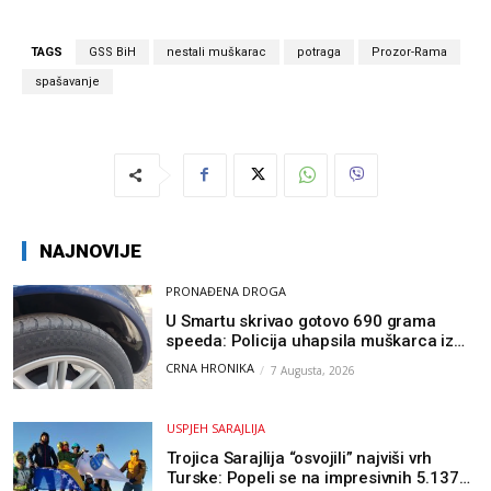
TAGS
GSS BiH
nestali muškarac
potraga
Prozor-Rama
spašavanje
NAJNOVIJE
PRONAĐENA DROGA
U Smartu skrivao gotovo 690 grama
speeda: Policija uhapsila muškarca iz
Hercegovine
CRNA HRONIKA
7 Augusta, 2026
USPJEH SARAJLIJA
Trojica Sarajlija “osvojili” najviši vrh
Turske: Popeli se na impresivnih 5.137