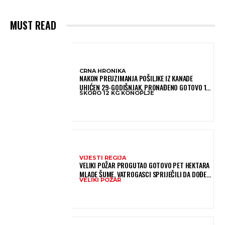
MUST READ
CRNA HRONIKA
NAKON PREUZIMANJA POŠILJKE IZ KANADE
UHIĆEN 29-GODIŠNJAK, PRONAĐENO GOTOVO 12
SKORO 12 KG KONOPLJE
KILOGRAMA KONOPLJE
VIJESTI REGIJA
VELIKI POŽAR PROGUTAO GOTOVO PET HEKTARA
MLADE ŠUME, VATROGASCI SPRIJEČILI DA DOĐE
VELIKI POŽAR
DO JOŠ VEĆE KATASTROFE