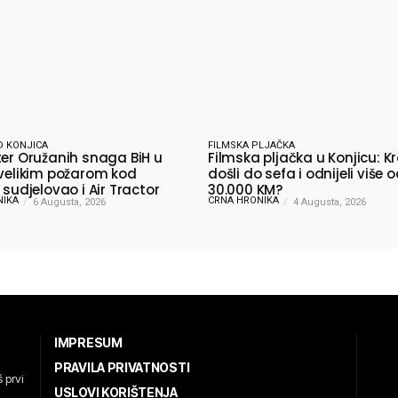
D KONJICA
FILMSKA PLJAČKA
ter Oružanih snaga BiH u
Filmska pljačka u Konjicu: Kr
 velikim požarom kod
došli do sefa i odnijeli više 
 sudjelovao i Air Tractor
30.000 KM?
NIKA
CRNA HRONIKA
6 Augusta, 2026
4 Augusta, 2026
IMPRESUM
PRAVILA PRIVATNOSTI
 prvi
USLOVI KORIŠTENJA