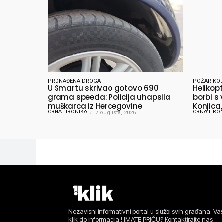
PRONAĐENA DROGA
POŽAR KO
U Smartu skrivao gotovo 690
Helikop
grama speeda: Policija uhapsila
borbi s
muškarca iz Hercegovine
Konjica,
CRNA HRONIKA
CRNA HRO
7 Augusta, 2026
Nezavisni informativni portal u službi svih građana. Vaš
klik do informacija ! IMATE PRIČU? Kontaktirajte nas :