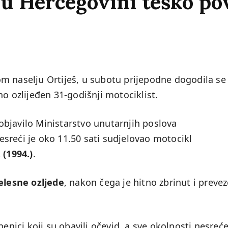
 u Hercegovini teško po
m naselju Ortiješ, u subotu prijepodne dogodila se
no ozlijeđen 31-godišnji motociklist.
bjavilo Ministarstvo unutarnjih poslova
sreći je oko 11.50 sati sudjelovao motocikl
. (1994.)
.
elesne ozljede
, nakon čega je hitno zbrinut i preve
benici koji su obavili očevid, a sve okolnosti nesreće