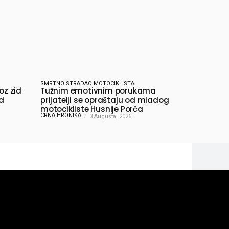
SMRTNO STRADAO MOTOCIKLISTA
oz zid
Tužnim emotivnim porukama
od
prijatelji se opraštaju od mladog
motocikliste Husnije Porča
CRNA HRONIKA
3 Augusta, 2026