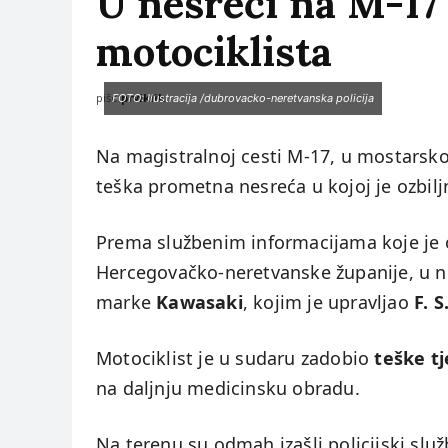
U nesreći na M-17
motociklista
piše:
prviklik
FOTO: Ilustracija /dubrovacko-neretvanska policija
Na magistralnoj cesti M-17, u mostarsko
teška prometna nesreća u kojoj je ozbilj
Prema službenim informacijama koje je o
Hercegovačko-neretvanske županije, u ne
marke
Kawasaki
, kojim je upravljao
F. S
Motociklist je u sudaru zadobio
teške tj
na daljnju medicinsku obradu.
Na terenu su odmah izašli policijski služ