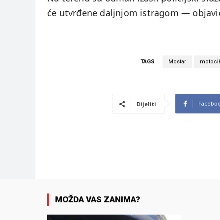
će utvrđene daljnjom istragom — objav
TAGS
Mostar
motocik
Facebo
Dijeliti
MOŽDA VAS ZANIMA?