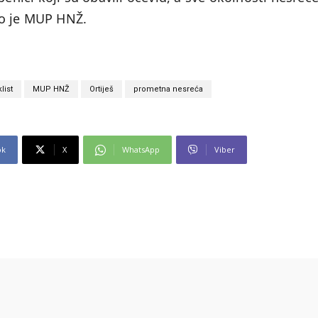
io je MUP HNŽ.
list
MUP HNŽ
Ortiješ
prometna nesreća
ok
X
WhatsApp
Viber