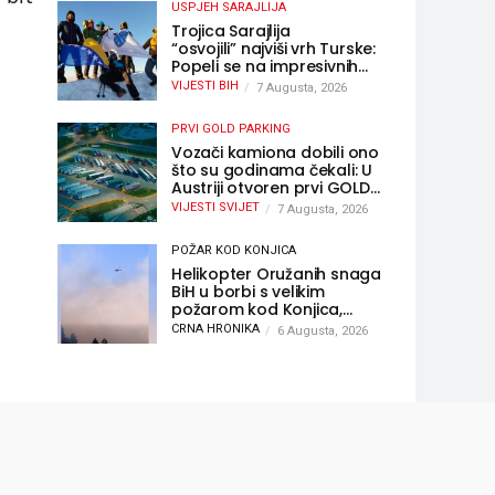
USPJEH SARAJLIJA
Trojica Sarajlija
“osvojili” najviši vrh Turske:
Popeli se na impresivnih
5.137 metara
VIJESTI BIH
7 Augusta, 2026
PRVI GOLD PARKING
Vozači kamiona dobili ono
što su godinama čekali: U
Austriji otvoren prvi GOLD
sigurni parking
VIJESTI SVIJET
7 Augusta, 2026
POŽAR KOD KONJICA
Helikopter Oružanih snaga
BiH u borbi s velikim
požarom kod Konjica,
sudjelovao i Air Tractor
CRNA HRONIKA
6 Augusta, 2026