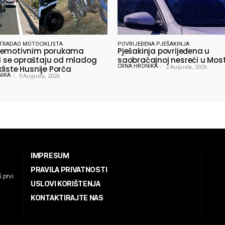
TRADAO MOTOCIKLISTA
POVRIJEĐENA PJEŠAKINJA
 emotivnim porukama
Pješakinja povrijeđena u
lji se opraštaju od mladog
saobraćajnoj nesreći u Mos
CRNA HRONIKA
liste Husnije Porča
2 Augusta, 2026
NIKA
3 Augusta, 2026
IMPRESUM
PRAVILA PRIVATNOSTI
 prvi
USLOVI KORIŠTENJA
KONTAKTIRAJTE NAS