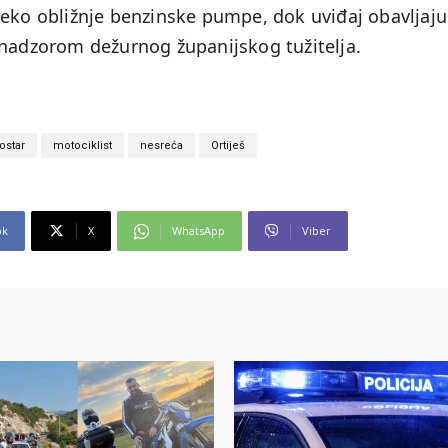
reko obližnje benzinske pumpe, dok uviđaj obavljaju
 nadzorom dežurnog županijskog tužitelja.
ostar
motociklist
nesreća
Ortiješ
ok
X
WhatsApp
Viber