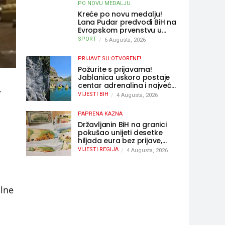
PO NOVU MEDALJU
Kreće po novu medalju!
Lana Pudar predvodi BiH na
Evropskom prvenstvu u
Parizu
SPORT
6 Augusta, 2026
PRIJAVE SU OTVORENE!
Požurite s prijavama!
Jablanica uskoro postaje
centar adrenalina i najveće
,
outdoor avanture ovog
VIJESTI BIH
4 Augusta, 2026
ljeta
PAPRENA KAZNA
Državljanin BiH na granici
pokušao unijeti desetke
hiljada eura bez prijave,
uslijedila “paprena” kazna
VIJESTI REGIJA
4 Augusta, 2026
alne