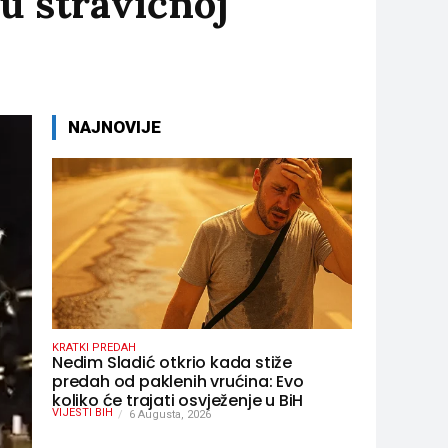
u stravičnoj
NAJNOVIJE
KRATKI PREDAH
Nedim Sladić otkrio kada stiže
predah od paklenih vrućina: Evo
koliko će trajati osvježenje u BiH
VIJESTI BIH
6 Augusta, 2026