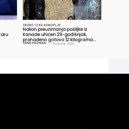
SKORO 12 KG KONOPLJE
Nakon preuzimanja pošiljke iz
taru
Kanade uhićen 29-godišnjak,
pronađeno gotovo 12 kilograma
CRNA HRONIKA
konoplje
1 Augusta, 2026