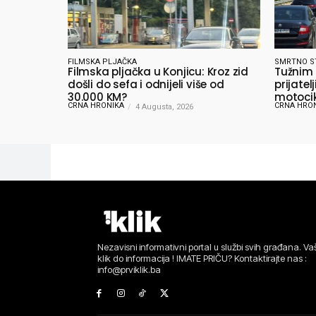
FILMSKA PLJAČKA
SMRTNO S
Filmska pljačka u Konjicu: Kroz zid
Tužnim
došli do sefa i odnijeli više od
prijate
30.000 KM?
motocik
CRNA HRONIKA
CRNA HRO
4 Augusta, 2026
Nezavisni informativni portal u službi svih građana. Vaš
klik do informacija ! IMATE PRIČU? Kontaktirajte nas :
info@prviklik.ba