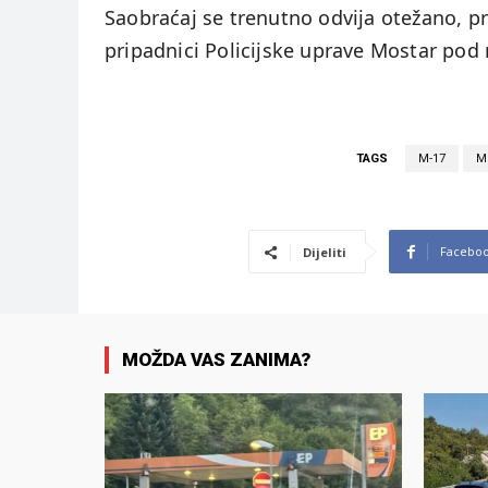
Saobraćaj se trenutno odvija otežano, p
pripadnici Policijske uprave Mostar pod
TAGS
M-17
M
Facebo
Dijeliti
MOŽDA VAS ZANIMA?