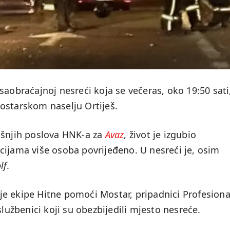
saobraćajnoj nesreći koja se večeras, oko 19:50 sati
ostarskom naselju Ortiješ.
ašnjih poslova HNK-a za
Avaz
, život je izgubio
cijama više osoba povrijeđeno. U nesreći je, osim
lf
.
e ekipe Hitne pomoći Mostar, pripadnici Profesion
službenici koji su obezbijedili mjesto nesreće.