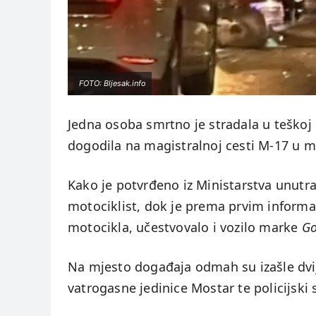
FOTO: Bljesak.info
Jedna osoba smrtno je stradala u teškoj 
dogodila na magistralnoj cesti M-17 u m
Kako je potvrđeno iz Ministarstva unutr
motociklist, dok je prema prvim informa
motocikla, učestvovalo i vozilo marke
Go
Na mjesto događaja odmah su izašle dvij
vatrogasne jedinice Mostar te policijski 