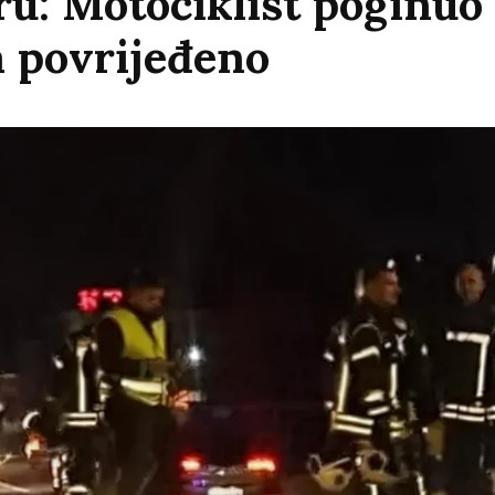
u: Motociklist poginuo 
a povrijeđeno