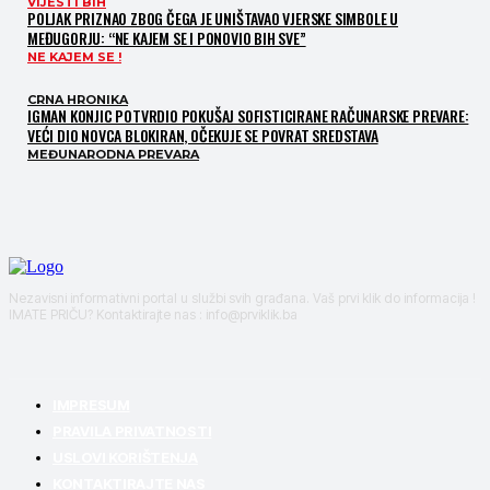
VIJESTI BIH
POLJAK PRIZNAO ZBOG ČEGA JE UNIŠTAVAO VJERSKE SIMBOLE U
MEĐUGORJU: “NE KAJEM SE I PONOVIO BIH SVE”
NE KAJEM SE !
CRNA HRONIKA
IGMAN KONJIC POTVRDIO POKUŠAJ SOFISTICIRANE RAČUNARSKE PREVARE:
VEĆI DIO NOVCA BLOKIRAN, OČEKUJE SE POVRAT SREDSTAVA
MEĐUNARODNA PREVARA
Nezavisni informativni portal u službi svih građana. Vaš prvi klik do informacija !
IMATE PRIČU? Kontaktirajte nas : info@prviklik.ba
IMPRESUM
PRAVILA PRIVATNOSTI
USLOVI KORIŠTENJA
KONTAKTIRAJTE NAS