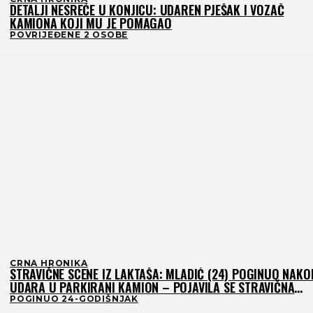
DETALJI NESREĆE U KONJICU: UDAREN PJEŠAK I VOZAČ
KAMIONA KOJI MU JE POMAGAO
POVRIJEĐENE 2 OSOBE
CRNA HRONIKA
STRAVIČNE SCENE IZ LAKTAŠA: MLADIĆ (24) POGINUO NAKO
UDARA U PARKIRANI KAMION – POJAVILA SE STRAVIČNA
SNIMKA SA NADZORNE KAMERE
POGINUO 24-GODIŠNJAK