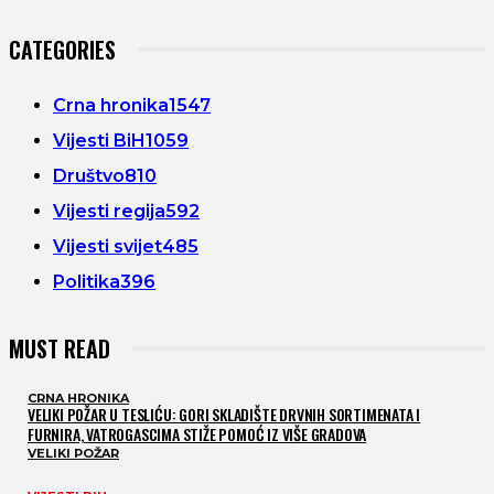
CATEGORIES
Crna hronika
1547
Vijesti BiH
1059
Društvo
810
Vijesti regija
592
Vijesti svijet
485
Politika
396
MUST READ
CRNA HRONIKA
VELIKI POŽAR U TESLIĆU: GORI SKLADIŠTE DRVNIH SORTIMENATA I
FURNIRA, VATROGASCIMA STIŽE POMOĆ IZ VIŠE GRADOVA
VELIKI POŽAR