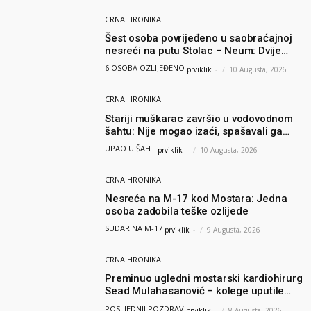
CRNA HRONIKA
Šest osoba povrijeđeno u saobraćajnoj
nesreći na putu Stolac – Neum: Dvije
osobe zadobile teške tjelesne povrede
6 OSOBA OZLIJEĐENO
prviklik
-
10 Augusta, 2026
CRNA HRONIKA
Stariji muškarac završio u vodovodnom
šahtu: Nije mogao izaći, spašavali ga
vatrogasci
UPAO U ŠAHT
prviklik
-
10 Augusta, 2026
CRNA HRONIKA
Nesreća na M-17 kod Mostara: Jedna
osoba zadobila teške ozlijede
SUDAR NA M-17
prviklik
-
9 Augusta, 2026
CRNA HRONIKA
Preminuo ugledni mostarski kardiohirurg
Sead Mulahasanović – kolege uputile
emotivnu oproštajnu poruku
POSLJEDNJI POZDRAV
prviklik
-
8 Augusta, 2026