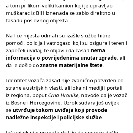
a tom prilikom veliki kamion koji je upravljao
muškarac iz BiH iznenada se zabio direktno u
fasadu poslovnog objekta.
Na lice mjesta odmah su izašle službe hitne
pomoći, policija i vatrogasci koji su osigurali teren i
započeli uviđaj, te objavili da zasad
nema
informacija o povrijeđenima unutar zgrade
, ali
da je došlo do
znatne materijalne štete
.
Identitet vozača zasad nije zvanično potvrđen od
strane austrijskih vlasti, ali lokalni mediji i portali
iz regiona, poput
Crna Hronike
, navode da je vozač
iz Bosne i Hercegovine. Uzrok sudara još uvijek
se
utvrđuje tokom uviđaja koji provode
nadležne inspekcije i policijske službe
.
Još uvijek nije poznato da li je do nesreće došlo