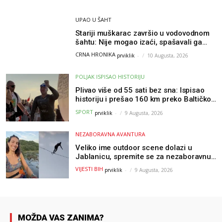
UPAO U ŠAHT
Stariji muškarac završio u vodovodnom
šahtu: Nije mogao izaći, spašavali ga
vatrogasci
CRNA HRONIKA
prviklik
-
10 Augusta, 2026
POLJAK ISPISAO HISTORIJU
Plivao više od 55 sati bez sna: Ispisao
historiju i prešao 160 km preko Baltičkog
mora – a podvig posvetio djeci oboljeloj
SPORT
prviklik
-
9 Augusta, 2026
od raka
NEZABORAVNA AVANTURA
Veliko ime outdoor scene dolazi u
Jablanicu, spremite se za nezaboravnu
avanturu (VIDEO) !
VIJESTI BIH
prviklik
-
9 Augusta, 2026
MOŽDA VAS ZANIMA?