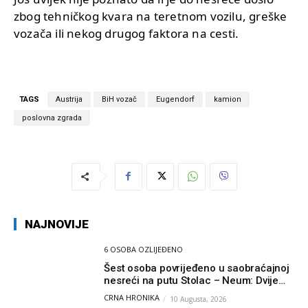
zbog tehničkog kvara na teretnom vozilu, greške
vozača ili nekog drugog faktora na cesti.
TAGS
Austrija
BiH vozač
Eugendorf
kamion
poslovna zgrada
NAJNOVIJE
6 OSOBA OZLIJEĐENO
Šest osoba povrijeđeno u saobraćajnoj
nesreći na putu Stolac – Neum: Dvije
osobe zadobile teške tjelesne povrede
CRNA HRONIKA
10 Augusta, 2026