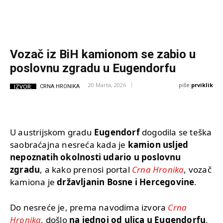
Vozač iz BiH kamionom se zabio u
poslovnu zgradu u Eugendorfu
piše:
prviklik
20 Marta, 2026
IZVOR:
CRNA HRONIKA
U austrijskom gradu
Eugendorf
dogodila se teška
saobraćajna nesreća kada je
kamion usljed
nepoznatih okolnosti udario u poslovnu
zgradu
, a kako prenosi portal
Crna Hronika
, vozač
kamiona je
državljanin Bosne i Hercegovine
.
Do nesreće je, prema navodima izvora
Crna
Hronika
, došlo
na jednoj od ulica u Eugendorfu
,