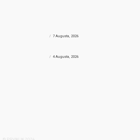
MOŽDA VAS ZANIMA?
UHAPŠENE 2 OSOBE
PRONAĐE
Provala u Energopetrol kod Konjica
U Sma
dobila epilog: Uhapšene dvije osobe u
speeda
Čapljini i Jablanici
Herce
CRNA HRONIKA
7 Augusta, 2026
CRNA HR
FILMSKA PLJAČKA
Filmska pljačka u Konjicu: Kroz zid došli
do sefa i odnijeli više od 30.000 KM?
CRNA HRONIKA
4 Augusta, 2026
© PRVIKLIK 2024