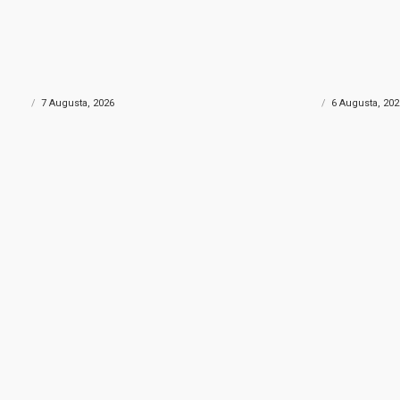
NA DROGA
POŽAR KOD KONJICA
rtu skrivao gotovo 690 grama
Helikopter Oružanih sn
: Policija uhapsila muškarca iz
velikim požarom kod Ko
govine
sudjelovao i Air Tracto
ONIKA
7 Augusta, 2026
CRNA HRONIKA
6 Augusta, 202