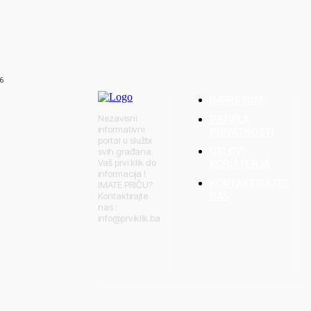
aga BiH u borbi s
njica,
r
6
IMPRESUM
Nezavisni
PRAVILA
informativni
PRIVATNOSTI
portal u službi
USLOVI
svih građana.
Vaš prvi klik do
KORIŠTENJA
informacija !
KONTAKTIRAJTE
IMATE PRIČU?
NAS
Kontaktirajte
nas :
info@prviklik.ba