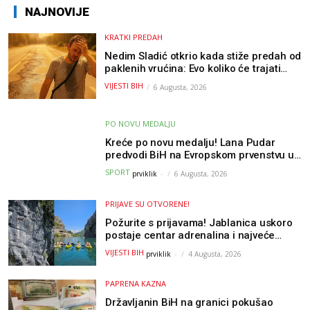
NAJNOVIJE
KRATKI PREDAH
Nedim Sladić otkrio kada stiže predah od
paklenih vrućina: Evo koliko će trajati
osvježenje u BiH
VIJESTI BIH
6 Augusta, 2026
PO NOVU MEDALJU
Kreće po novu medalju! Lana Pudar
predvodi BiH na Evropskom prvenstvu u
Parizu
SPORT
prviklik
-
6 Augusta, 2026
PRIJAVE SU OTVORENE!
Požurite s prijavama! Jablanica uskoro
postaje centar adrenalina i najveće
outdoor avanture ovog ljeta
VIJESTI BIH
prviklik
-
4 Augusta, 2026
PAPRENA KAZNA
Državljanin BiH na granici pokušao