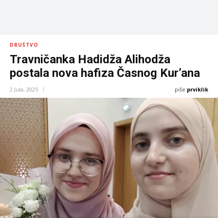
DRUŠTVO
Travničanka Hadidža Alihodža
postala nova hafiza Časnog Kur’ana
piše:
prviklik
2 Jula, 2025