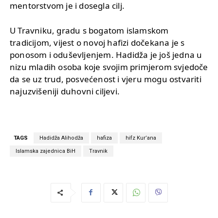
mentorstvom je i dosegla cilj.
U Travniku, gradu s bogatom islamskom
tradicijom, vijest o novoj hafizi dočekana je s
ponosom i oduševljenjem. Hadidža je još jedna u
nizu mladih osoba koje svojim primjerom svjedoče
da se uz trud, posvećenost i vjeru mogu ostvariti
najuzvišeniji duhovni ciljevi.
TAGS
Hadidža Alihodža
hafiza
hifz Kur’ana
Islamska zajednica BiH
Travnik