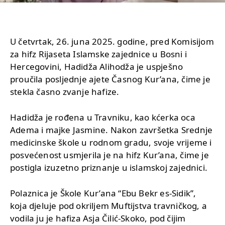
U četvrtak, 26. juna 2025. godine, pred Komisijom
za hifz Rijaseta Islamske zajednice u Bosni i
Hercegovini, Hadidža Alihodža je uspješno
proučila posljednje ajete Časnog Kur’ana, čime je
stekla časno zvanje hafize.
Hadidža je rođena u Travniku, kao kćerka oca
Adema i majke Jasmine. Nakon završetka Srednje
medicinske škole u rodnom gradu, svoje vrijeme i
posvećenost usmjerila je na hifz Kur’ana, čime je
postigla izuzetno priznanje u islamskoj zajednici.
Polaznica je Škole Kur’ana “Ebu Bekr es-Sidik”,
koja djeluje pod okriljem Muftijstva travničkog, a
vodila ju je hafiza Asja Čilić-Skoko, pod čijim