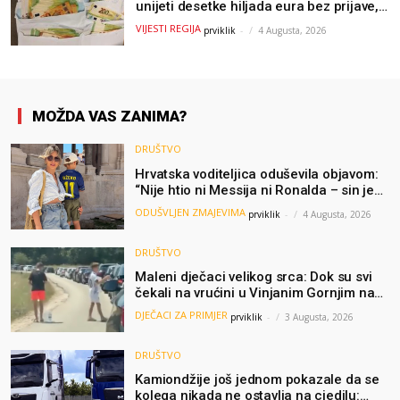
unijeti desetke hiljada eura bez prijave,
uslijedila “paprena” kazna
VIJESTI REGIJA
prviklik
-
4 Augusta, 2026
MOŽDA VAS ZANIMA?
DRUŠTVO
Hrvatska voditeljica oduševila objavom:
“Nije htio ni Messija ni Ronalda – sin je
želio samo dres Bosne”
ODUŠVLJEN ZMAJEVIMA
prviklik
-
4 Augusta, 2026
DRUŠTVO
Maleni dječaci velikog srca: Dok su svi
čekali na vrućini u Vinjanim Gornjim na
granici, Ljubi i Šime su dijelili vodu
DJEČACI ZA PRIMJER
prviklik
-
3 Augusta, 2026
putnicima
DRUŠTVO
Kamiondžije još jednom pokazale da se
kolega nikada ne ostavlja na cjedilu: