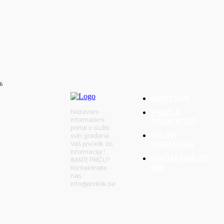
TA
kama prijatelji
g motocikliste
6
IMPRESUM
Nezavisni
PRAVILA
informativni
PRIVATNOSTI
portal u službi
USLOVI
svih građana.
Vaš prvi klik do
KORIŠTENJA
informacija !
KONTAKTIRAJTE
IMATE PRIČU?
NAS
Kontaktirajte
nas :
info@prviklik.ba