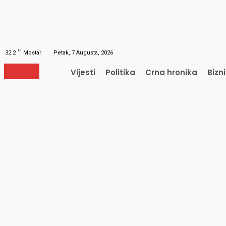
Obnavljanje šifre
Obnovite vašu lozinku
Vaš e-mail
Lozinka će vam biti poslana e-mailom.
C
32.2
Mostar
Petak, 7 Augusta, 2026
Vijesti
Politika
Crna hronika
Bizn