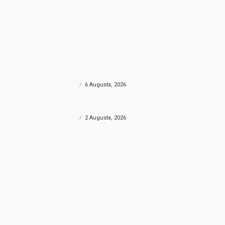
OGLASI
6 Augusta, 2026
MOŽDA VAS ZANIMA?
POŽAR KOD KONJICA
FILMSKA
Helikopter Oružanih snaga BiH u borbi s
Filmska
velikim požarom kod Konjica,
do sef
sudjelovao i Air Tractor
CRNA HR
CRNA HRONIKA
6 Augusta, 2026
POVRIJEĐENA PJEŠAKINJA
Pješakinja povrijeđena u saobraćajnoj
nesreći u Mostaru
CRNA HRONIKA
2 Augusta, 2026