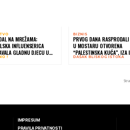
TVO
BIZNIS
DAL NA MREŽAMA:
PRVOG DANA RASPRODALI 
ELSKA INFLUENSERICA
U MOSTARU OTVORENA
JAVALA GLADNU DJECU U
“PALESTINSKA KUĆA”, IZA 
NO !
DAŠAK BLISKOG ISTOKA
 (VIDEO)
STOJI SAMIRA IZ GAZE
Stra
IMPRESUM
PRAVILA PRIVATNOSTI