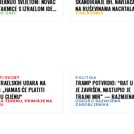
DJEKNUO SVIJETOM: NOVAC
SKANDIRANJE BH. NAVIJAČ
AKMICE S IZRAELOM IDE
NA RUŠEVINAMA NACRTAL
Ć GAZI
VIVA BOSNIA
OMOĆ GAZI
ZASTAVU BIH: “VIVA BOSNI
TI SVIJET
POLITIKA
IZRAELSKIH UDARA NA
TRAMP POTVRDIO: “RAT U
 „HAMAS ĆE PLATITI
JE ZAVRŠEN, NASTUPIO JE
U CIJENU“
TRAJNI MIR” — RAZMJEN
A TERENU, PRIMIRJE NA
USKORO RAZMIJENA
ZAROBLJENIKA VEĆ POČE
RU
ZAROBLJENIKA
SEDMICE