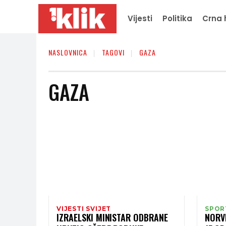
Vijesti
Politika
Crna 
NASLOVNICA
TAGOVI
GAZA
GAZA
VIJESTI SVIJET
SPOR
IZRAELSKI MINISTAR ODBRANE
NORV