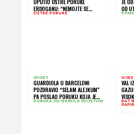
UPUTIO OŠTRE PORUKE
JE O
ERDOGANU: “NEMOJTE SE
OD UT
OŠTRE PORUKE
POMO
PETLJATI S NAMA”
ZA P
SPORT
VIJES
GUARDIOLA U BARCELONI
VAL 
POZDRAVIO “SELAM ALEJKUM”
GAZU:
PA POSLAO PORUKU KOJA JE
VISOK
PORUKA ODJEKNULA SVIJETOM
RAT N
ODJEKNULA SVIJETOM
PAPI