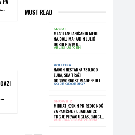
A PA
A
MUST READ
A”
SPORT
MLADI JABLANIČANIN MEĐU
NAJBOLJIMA: AJDIN LULIĆ
DOBIO POZIV U
VELIKI USPJEH
REPREZENTACIJU BIH –
BRANIT ĆE BOJE BIH NA
SLOVENIA BALL
POLITIKA
NAKON NESTANKA 780.000
EURA, SDA TRAŽI
ODGOVORNOST VLADE FBIH I
 GAZI
KO JE ODOBRIO?
RUKOVODSTVA IGMANA
A
SHOWBIZ
TKOM
MIDHAT KESKIN PRIREDIO NOĆ
ZA PAMĆENJE U JABLANICI:
TRG JE PJEVAO UGLAS, EMOCIJE
PUBLIKA ODUŠEVLJENA
PREPLAVILE RODNI GRAD