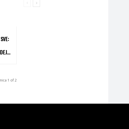
SVE:
IDEJE
nica 1 of 2