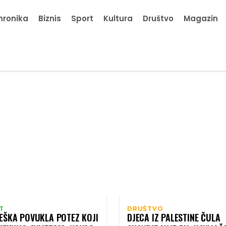
hronika
Biznis
Sport
Kultura
Društvo
Magazin
T
DRUŠTVO
EŠKA POVUKLA POTEZ KOJI
DJECA IZ PALESTINE ČULA