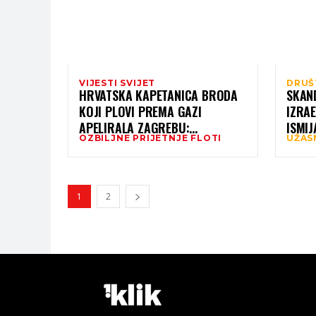
VIJESTI SVIJET
DRUŠ
HRVATSKA KAPETANICA BRODA
SKAN
KOJI PLOVI PREMA GAZI
IZRA
APELIRALA ZAGREBU:
ISMI
OZBILJNE PRIJETNJE FLOTI
UŽAS
“NAPADAJU NAS DRONOVIMA,
GAZI!
BACAJU EKSPLOZIV”
1
2