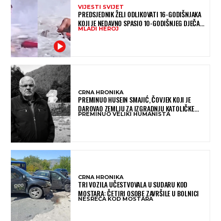
VIJESTI SVIJET
PREDSJEDNIK ŽELI ODLIKOVATI 16-GODIŠNJAKA
KOJI JE NEDAVNO SPASIO 10-GODIŠNJEG DJEČAKA
MLADI HEROJ
IZ SMRTONOSNIH VALOVA
CRNA HRONIKA
PREMINUO HUSEIN SMAJIĆ, ČOVJEK KOJI JE
DAROVAO ZEMLJU ZA IZGRADNJU KATOLIČKE
PREMINUO VELIKI HUMANISTA
CRKVE U BUGOJNU
CRNA HRONIKA
TRI VOZILA UČESTVOVALA U SUDARU KOD
MOSTARA: ČETIRI OSOBE ZAVRŠILE U BOLNICI
NESREĆA KOD MOSTARA