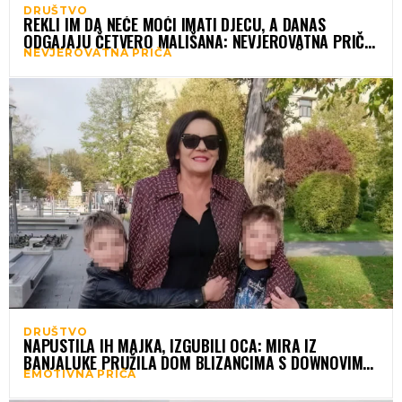
DRUŠTVO
REKLI IM DA NEĆE MOĆI IMATI DJECU, A DANAS
ODGAJAJU ČETVERO MALIŠANA: NEVJEROVATNA PRIČA
NEVJEROVATNA PRIČA
PARA KOJEM SU PROGNOZE BILE BEZNADEŽNE
DRUŠTVO
NAPUSTILA IH MAJKA, IZGUBILI OCA: MIRA IZ
BANJALUKE PRUŽILA DOM BLIZANCIMA S DOWNOVIM
EMOTIVNA PRIČA
SINDROMOM