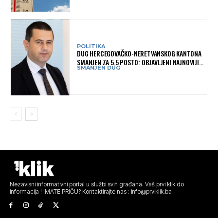
POLITIKA
DUG HERCEGOVAČKO-NERETVANSKOG KANTONA
SMANJEN ZA 5,5 POSTO: OBJAVLJENI NAJNOVIJI
SMANJEN DUG
PODACI MINISTARSTVA FINANSIJA
Nezavisni informativni portal u službi svih građana. Vaš prvi klik do
informacija ! IMATE PRIČU? Kontaktirajte nas : info@prviklik.ba