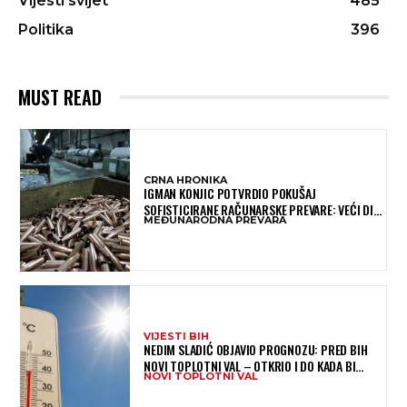
Vijesti svijet
485
Politika
396
MUST READ
CRNA HRONIKA
IGMAN KONJIC POTVRDIO POKUŠAJ
SOFISTICIRANE RAČUNARSKE PREVARE: VEĆI DIO
MEĐUNARODNA PREVARA
NOVCA BLOKIRAN, OČEKUJE SE POVRAT
SREDSTAVA
VIJESTI BIH
NEDIM SLADIĆ OBJAVIO PROGNOZU: PRED BIH
NOVI TOPLOTNI VAL – OTKRIO I DO KADA BI
NOVI TOPLOTNI VAL
MOGAO TRAJATI