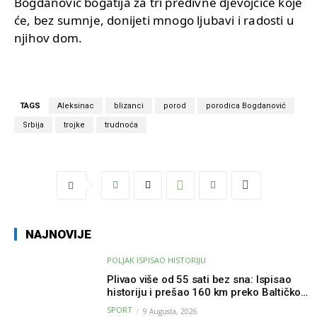
Bogdanović bogatija za tri predivne djevojčice koje
će, bez sumnje, donijeti mnogo ljubavi i radosti u
njihov dom.
TAGS
Aleksinac
blizanci
porod
porodica Bogdanović
Srbija
trojke
trudnoća
NAJNOVIJE
POLJAK ISPISAO HISTORIJU
Plivao više od 55 sati bez sna: Ispisao
historiju i prešao 160 km preko Baltičkog
mora – a podvig posvetio djeci oboljeloj
SPORT
9 Augusta, 2026