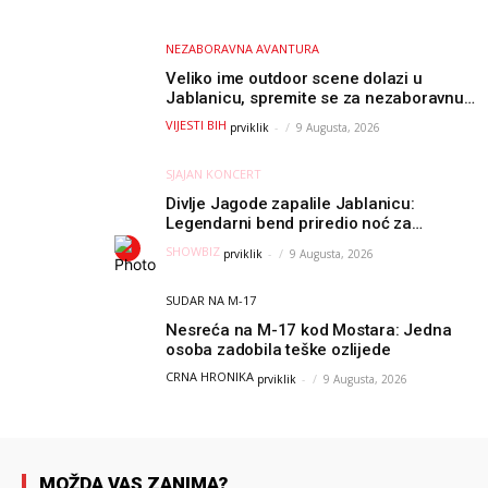
od raka
NEZABORAVNA AVANTURA
Veliko ime outdoor scene dolazi u
Jablanicu, spremite se za nezaboravnu
avanturu (VIDEO) !
VIJESTI BIH
prviklik
-
9 Augusta, 2026
SJAJAN KONCERT
Divlje Jagode zapalile Jablanicu:
Legendarni bend priredio noć za
pamćenje
SHOWBIZ
prviklik
-
9 Augusta, 2026
SUDAR NA M-17
Nesreća na M-17 kod Mostara: Jedna
osoba zadobila teške ozlijede
CRNA HRONIKA
prviklik
-
9 Augusta, 2026
MOŽDA VAS ZANIMA?