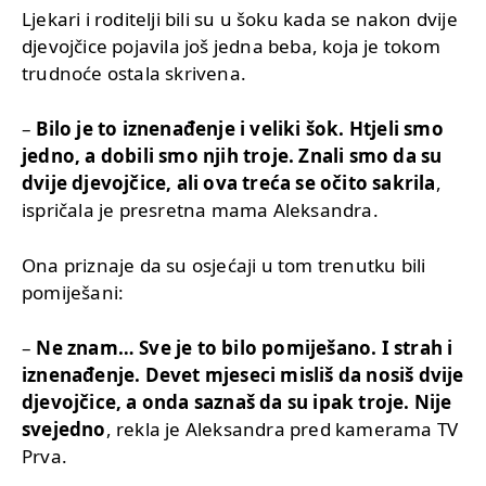
Ljekari i roditelji bili su u šoku kada se nakon dvije
djevojčice pojavila još jedna beba, koja je tokom
trudnoće ostala skrivena.
–
Bilo je to iznenađenje i veliki šok. Htjeli smo
jedno, a dobili smo njih troje. Znali smo da su
dvije djevojčice, ali ova treća se očito sakrila
,
ispričala je presretna mama Aleksandra.
Ona priznaje da su osjećaji u tom trenutku bili
pomiješani:
–
Ne znam… Sve je to bilo pomiješano. I strah i
iznenađenje. Devet mjeseci misliš da nosiš dvije
djevojčice, a onda saznaš da su ipak troje. Nije
svejedno
, rekla je Aleksandra pred kamerama TV
Prva.