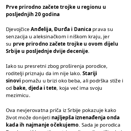
Prve prirodno začete trojke u regionu u
posljednjih 20 godina
Djevojčice
Anđelija, Đurđa i Danica
prava su
senzacija u aleksinačkom i niškom kraju, jer
su
prve prirodno začete trojke u ovom dijelu
Srbije u posljednje dvije decenije
.
Iako su presretni zbog proširenja porodice,
roditelji priznaju da im nije lako.
Stariji
sinovi
pomažu u brizi oko beba, ali podrška stiže i
od
bake, djeda i tete
, koja već ima svoju
mezimicu.
Ova nevjerovatna priča iz Srbije pokazuje kako
život može donijeti
najljepša iznenađenja onda
kada ih najmanje očekujemo
. Sada je porodica