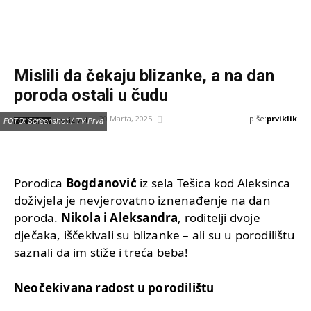
Mislili da čekaju blizanke, a na dan
poroda ostali u čudu
piše:
prviklik
20 Marta, 2025
IZVOR:
FOTO: Screenshot / TV Prva
novizivot
Porodica
Bogdanović
iz sela Tešica kod Aleksinca
doživjela je nevjerovatno iznenađenje na dan
poroda.
Nikola i Aleksandra
, roditelji dvoje
dječaka, iščekivali su blizanke – ali su u porodilištu
saznali da im stiže i treća beba!
Neočekivana radost u porodilištu