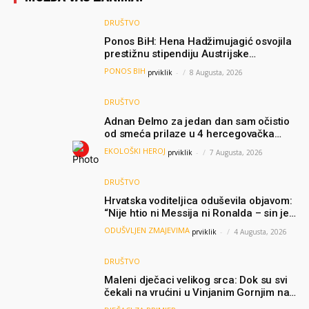
DRUŠTVO
Ponos BiH: Hena Hadžimujagić osvojila
prestižnu stipendiju Austrijske
akademije nauka, njeno istraživanje
PONOS BIH
prviklik
-
8 Augusta, 2026
moglo bi pomoći djeci širom svijeta
DRUŠTVO
Adnan Đelmo za jedan dan sam očistio
od smeća prilaze u 4 hercegovačka
grada: “Danas nisam čistio samo smeće,
EKOLOŠKI HEROJ
prviklik
-
7 Augusta, 2026
čistio sam sliku o nama”
DRUŠTVO
Hrvatska voditeljica oduševila objavom:
“Nije htio ni Messija ni Ronalda – sin je
želio samo dres Bosne”
ODUŠVLJEN ZMAJEVIMA
prviklik
-
4 Augusta, 2026
DRUŠTVO
Maleni dječaci velikog srca: Dok su svi
čekali na vrućini u Vinjanim Gornjim na
granici, Ljubi i Šime su dijelili vodu