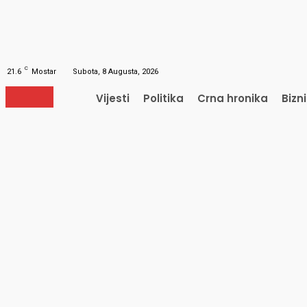
Obnavljanje šifre
Obnovite vašu lozinku
Vaš e-mail
Lozinka će vam biti poslana e-mailom.
C
21.6
Mostar
Subota, 8 Augusta, 2026
Vijesti
Politika
Crna hronika
Bizn