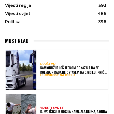
Vijesti regija
593
Vijesti svijet
486
Politika
396
MUST READ
DRUŠTVO
KAMIONDŽIJE JOŠ JEDNOM POKAZALE DA SE
KOLEGA NIKADA NE OSTAVLJA NA CJEDILU: PRIČA
LJUDSKOST NA DJELU
IZ HAMBURGA DIRNULA MNOGE
VIJESTI SVIJET
DJEVOJČICU JE NOSILA NABUJALA RIJEKA, A ONDA