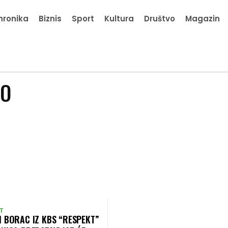
hronika
Biznis
Sport
Kultura
Društvo
Magazin
VO
T
I BORAC IZ KBS “RESPEKT”