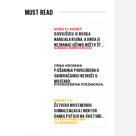
MUST READ
VIJESTI SVIJET
DJEVOJČICU JE NOSILA
NABUJALA RIJEKA, A ONDA JE
NEZNANAC UČINIO NEŠTO ŠTO
SPASIO DJEVOJČICU
JE MNOGE OSTAVILO BEZ RIJEČI
CRNA HRONIKA
PJEŠAKINJA POVRIJEĐENA U
SAOBRAĆAJNOJ NESREĆI U
MOSTARU
POVRIJEĐENA PJEŠAKINJA
DRUŠTVO
ČETVERO MOSTARSKIH
GIMNAZIJALACA I MENTOR
DANAS PUTUJU NA SVJETSKU
OTPUTOVALI NA
OLIMPIJADU IZ AI:
OLIMPIJADU
PREDSTAVLJAT ĆE BIH MEĐU
NAJBOLJIMA NA SVIJETU