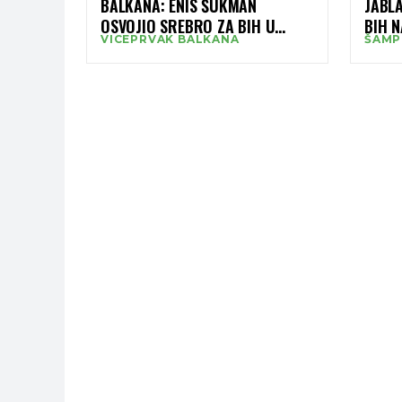
BALKANA: ENIS ŠUKMAN
JABLA
OSVOJIO SREBRO ZA BIH U
BIH 
VICEPRVAK BALKANA
ŠAMP
NOVOM SADU
PRVEN