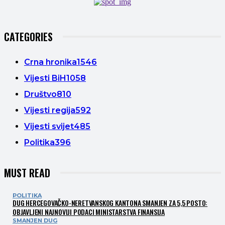
CATEGORIES
Crna hronika
1546
Vijesti BiH
1058
Društvo
810
Vijesti regija
592
Vijesti svijet
485
Politika
396
MUST READ
POLITIKA
DUG HERCEGOVAČKO-NERETVANSKOG KANTONA SMANJEN ZA 5,5 POSTO:
OBJAVLJENI NAJNOVIJI PODACI MINISTARSTVA FINANSIJA
SMANJEN DUG