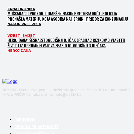
CRNA HRONIKA
MUŠKARAC U PROZORU UHAPŠEN NAKON PRETRESA KUĆE: POLICIJA
PRONAŠLA MATERIJU KOJA ASOCIRA NA HEROIN I PRIBOR ZA KONZUMACIJU
NAKON PRETRESA
VIJESTI SVIJET
HEROJ DANA: ŠESNAESTOGODIŠNJI DJEČAK SPASILAC RIZIKOVAO VLASTITI
ŽIVOT I IZ OGROMNIH VALOVA SPASIO 10-GODIŠNJEG DJEČAKA
HEROJ DANA
Nezavisni informativni portal u službi svih građana. Vaš prvi klik do informacija !
IMATE PRIČU? Kontaktirajte nas : info@prviklik.ba
IMPRESUM
PRAVILA PRIVATNOSTI
USLOVI KORIŠTENJA