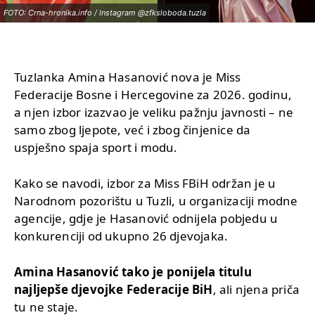
FOTO: Crna-hronika.info / Instagram @zfksloboda.tuzla
Tuzlanka Amina Hasanović nova je Miss
Federacije Bosne i Hercegovine za 2026. godinu,
a njen izbor izazvao je veliku pažnju javnosti – ne
samo zbog ljepote, već i zbog činjenice da
uspješno spaja sport i modu.
Kako se navodi, izbor za Miss FBiH održan je u
Narodnom pozorištu u Tuzli, u organizaciji modne
agencije, gdje je Hasanović odnijela pobjedu u
konkurenciji od ukupno 26 djevojaka.
Amina Hasanović tako je ponijela titulu
najljepše djevojke Federacije BiH
, ali njena priča
tu ne staje.