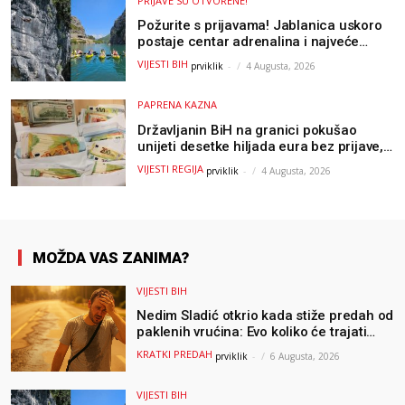
PRIJAVE SU OTVORENE!
Požurite s prijavama! Jablanica uskoro
postaje centar adrenalina i najveće
outdoor avanture ovog ljeta
VIJESTI BIH
prviklik
-
4 Augusta, 2026
PAPRENA KAZNA
Državljanin BiH na granici pokušao
unijeti desetke hiljada eura bez prijave,
uslijedila “paprena” kazna
VIJESTI REGIJA
prviklik
-
4 Augusta, 2026
MOŽDA VAS ZANIMA?
VIJESTI BIH
Nedim Sladić otkrio kada stiže predah od
paklenih vrućina: Evo koliko će trajati
osvježenje u BiH
KRATKI PREDAH
prviklik
-
6 Augusta, 2026
VIJESTI BIH