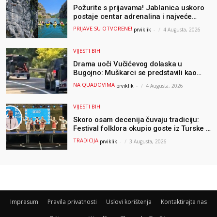
Požurite s prijavama! Jablanica uskoro
postaje centar adrenalina i najveće
outdoor avanture ovog ljeta
PRIJAVE SU OTVORENE!
prviklik
-
4 Augusta, 2026
VIJESTI BIH
Drama uoči Vučićevog dolaska u
Bugojno: Muškarci se predstavili kao
osiguranje pa pobjegli u šumu
NA QUADOVIMA
prviklik
-
4 Augusta, 2026
VIJESTI BIH
Skoro osam decenija čuvaju tradiciju:
Festival folklora okupio goste iz Turske i
Albanije
TRADICIJA
prviklik
-
3 Augusta, 2026
Impresum
Pravila privatnosti
Uslovi korištenja
Kontaktirajte nas