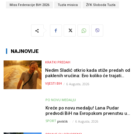
Miss Federacije BiH 2026
Tuzla misica
ŽFK Sloboda Tuzla
NAJNOVIJE
KRATKI PREDAH
Nedim Sladić otkrio kada stiže predah od
paklenih vrućina: Evo koliko će trajati
osvježenje u BiH
VIJESTI BIH
6 Augusta, 2026
PO NOVU MEDALJU
Kreće po novu medalju! Lana Pudar
predvodi BiH na Evropskom prvenstvu u
Parizu
SPORT
prviklik
-
6 Augusta, 2026