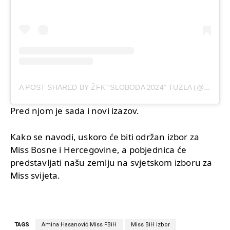
A
POST SHARED BY ŽFK “SLOBODA 2024” TUZLA (@ZFKSLOBODA.TUZLA)
Pred njom je sada i novi izazov.
Kako se navodi, uskoro će biti održan izbor za
Miss Bosne i Hercegovine, a pobjednica će
predstavljati našu zemlju na svjetskom izboru za
Miss svijeta.
TAGS
Amina Hasanović Miss FBiH
Miss BiH izbor