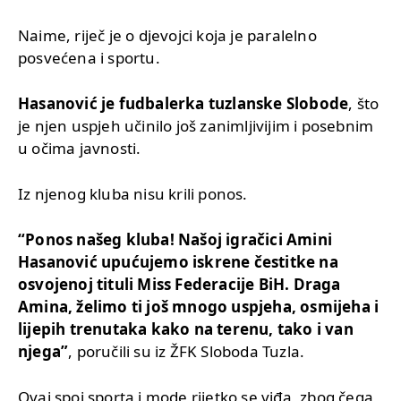
Naime, riječ je o djevojci koja je paralelno
posvećena i sportu.
Hasanović je fudbalerka tuzlanske Slobode
, što
je njen uspjeh učinilo još zanimljivijim i posebnim
u očima javnosti.
Iz njenog kluba nisu krili ponos.
“Ponos našeg kluba! Našoj igračici Amini
Hasanović upućujemo iskrene čestitke na
osvojenoj tituli Miss Federacije BiH. Draga
Amina, želimo ti još mnogo uspjeha, osmijeha i
lijepih trenutaka kako na terenu, tako i van
njega”
, poručili su iz ŽFK Sloboda Tuzla.
Ovaj spoj sporta i mode rijetko se viđa, zbog čega