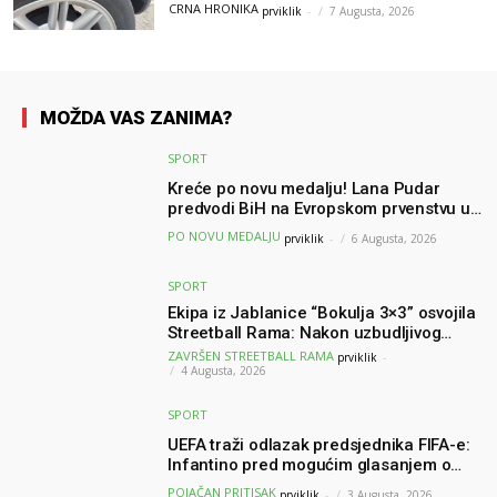
Hercegovine
CRNA HRONIKA
prviklik
-
7 Augusta, 2026
MOŽDA VAS ZANIMA?
SPORT
Kreće po novu medalju! Lana Pudar
predvodi BiH na Evropskom prvenstvu u
Parizu
PO NOVU MEDALJU
prviklik
-
6 Augusta, 2026
SPORT
Ekipa iz Jablanice “Bokulja 3×3” osvojila
Streetball Rama: Nakon uzbudljivog
finala poznati svi pobjednici turnira
ZAVRŠEN STREETBALL RAMA
prviklik
-
4 Augusta, 2026
SPORT
UEFA traži odlazak predsjednika FIFA-e:
Infantino pred mogućim glasanjem o
nepovjerenju
POJAČAN PRITISAK
prviklik
-
3 Augusta, 2026