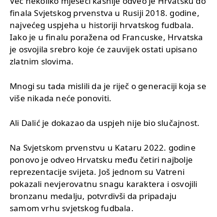
Već nekoliko mjeseci kasnije odveo je Hrvatsku do
finala Svjetskog prvenstva u Rusiji 2018. godine,
najvećeg uspjeha u historiji hrvatskog fudbala.
Iako je u finalu poražena od Francuske, Hrvatska
je osvojila srebro koje će zauvijek ostati upisano
zlatnim slovima.
Mnogi su tada mislili da je riječ o generaciji koja se
više nikada neće ponoviti.
Ali Dalić je dokazao da uspjeh nije bio slučajnost.
Na Svjetskom prvenstvu u Kataru 2022. godine
ponovo je odveo Hrvatsku među četiri najbolje
reprezentacije svijeta. Još jednom su Vatreni
pokazali nevjerovatnu snagu karaktera i osvojili
bronzanu medalju, potvrdivši da pripadaju
samom vrhu svjetskog fudbala.