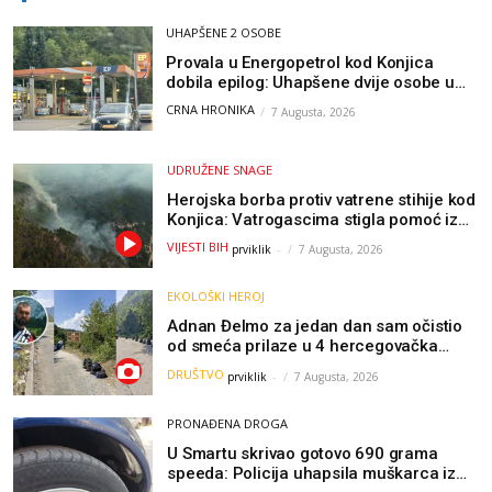
UHAPŠENE 2 OSOBE
Provala u Energopetrol kod Konjica
dobila epilog: Uhapšene dvije osobe u
Čapljini i Jablanici
CRNA HRONIKA
7 Augusta, 2026
UDRUŽENE SNAGE
Herojska borba protiv vatrene stihije kod
Konjica: Vatrogascima stigla pomoć iz
Sarajeva, helikopteri i Air Tractori
VIJESTI BIH
prviklik
-
7 Augusta, 2026
udružili snage
EKOLOŠKI HEROJ
Adnan Đelmo za jedan dan sam očistio
od smeća prilaze u 4 hercegovačka
grada: “Danas nisam čistio samo smeće,
DRUŠTVO
prviklik
-
7 Augusta, 2026
čistio sam sliku o nama”
PRONAĐENA DROGA
U Smartu skrivao gotovo 690 grama
speeda: Policija uhapsila muškarca iz