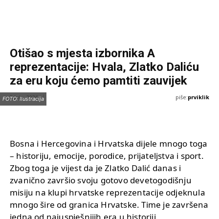
Otišao s mjesta izbornika A
reprezentacije: Hvala, Zlatko Daliću
za eru koju ćemo pamtiti zauvijek
piše:
prviklik
8 Jula, 2026
FOTO: Ilustracija
Bosna i Hercegovina i Hrvatska dijele mnogo toga
– historiju, emocije, porodice, prijateljstva i sport.
Zbog toga je vijest da je Zlatko Dalić danas i
zvanično završio svoju gotovo devetogodišnju
misiju na klupi hrvatske reprezentacije odjeknula
mnogo šire od granica Hrvatske. Time je završena
jedna od najuspješnijih era u historiji