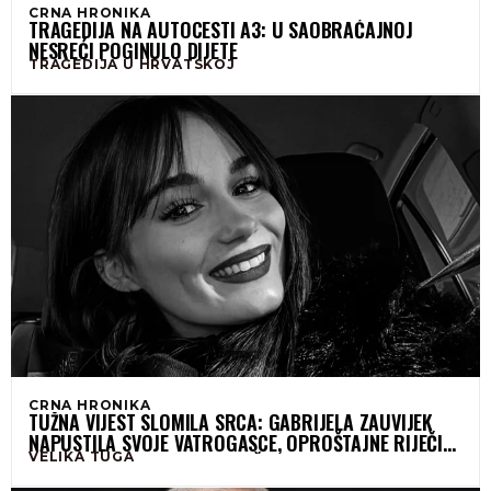
CRNA HRONIKA
TRAGEDIJA NA AUTOCESTI A3: U SAOBRAĆAJNOJ
NESREĆI POGINULO DIJETE
TRAGEDIJA U HRVATSKOJ
CRNA HRONIKA
TUŽNA VIJEST SLOMILA SRCA: GABRIJELA ZAUVIJEK
NAPUSTILA SVOJE VATROGASCE, OPROŠTAJNE RIJEČI
VELIKA TUGA
KOLEGA TJERAJU SUZE NA OČI