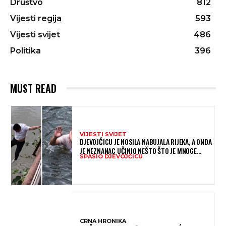
Društvo
812
Vijesti regija
593
Vijesti svijet
486
Politika
396
MUST READ
VIJESTI SVIJET
DJEVOJČICU JE NOSILA NABUJALA RIJEKA, A ONDA
JE NEZNANAC UČINIO NEŠTO ŠTO JE MNOGE
SPASIO DJEVOJČICU
OSTAVILO BEZ RIJEČI
CRNA HRONIKA