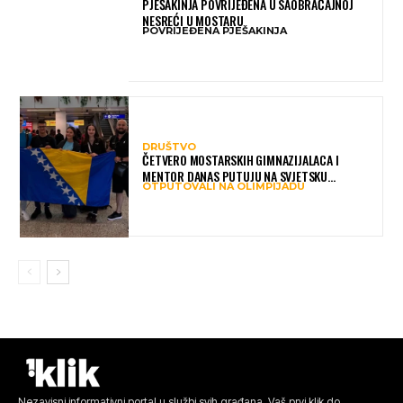
PJEŠAKINJA POVRIJEĐENA U SAOBRAĆAJNOJ
NESREĆI U MOSTARU
POVRIJEĐENA PJEŠAKINJA
DRUŠTVO
ČETVERO MOSTARSKIH GIMNAZIJALACA I
MENTOR DANAS PUTUJU NA SVJETSKU
OTPUTOVALI NA OLIMPIJADU
OLIMPIJADU IZ AI: PREDSTAVLJAT ĆE BIH MEĐU
NAJBOLJIMA NA SVIJETU
Nezavisni informativni portal u službi svih građana. Vaš prvi klik do