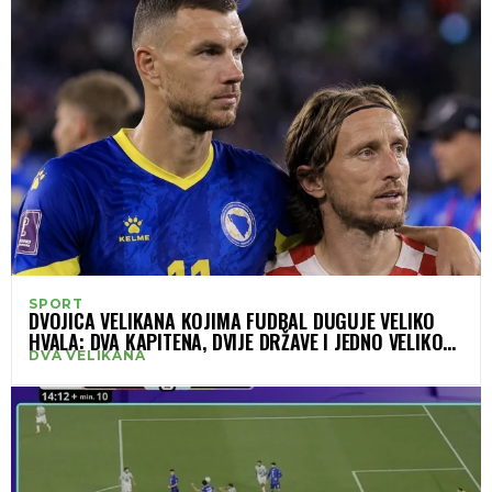
SPORT
DVOJICA VELIKANA KOJIMA FUDBAL DUGUJE VELIKO
HVALA: DVA KAPITENA, DVIJE DRŽAVE I JEDNO VELIKO
DVA VELIKANA
HVALA