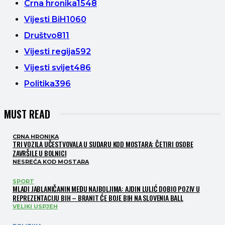
Crna hronika
1548
Vijesti BiH
1060
Društvo
811
Vijesti regija
592
Vijesti svijet
486
Politika
396
MUST READ
CRNA HRONIKA
TRI VOZILA UČESTVOVALA U SUDARU KOD MOSTARA: ČETIRI OSOBE
ZAVRŠILE U BOLNICI
NESREĆA KOD MOSTARA
SPORT
MLADI JABLANIČANIN MEĐU NAJBOLJIMA: AJDIN LULIĆ DOBIO POZIV U
REPREZENTACIJU BIH – BRANIT ĆE BOJE BIH NA SLOVENIA BALL
VELIKI USPJEH