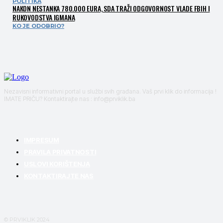
POLITIKA
NAKON NESTANKA 780.000 EURA, SDA TRAŽI ODGOVORNOST VLADE FBIH I
RUKOVODSTVA IGMANA
KO JE ODOBRIO?
Nezavisni informativni portal u službi svih građana. Vaš prvi klik do informacija !
IMATE PRIČU? Kontaktirajte nas : info@prviklik.ba
IMPRESUM
PRAVILA PRIVATNOSTI
USLOVI KORIŠTENJA
KONTAKTIRAJTE NAS
© PRVIKLIK 2024