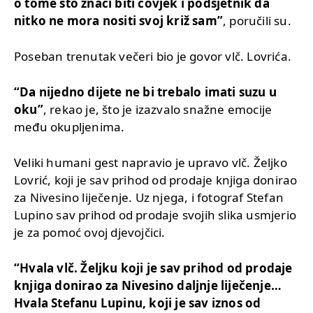
o tome što znači biti čovjek i podsjetnik da
nitko ne mora nositi svoj križ sam”
, poručili su.
Poseban trenutak večeri bio je govor vlč. Lovrića.
“Da nijedno dijete ne bi trebalo imati suzu u
oku”
, rekao je, što je izazvalo snažne emocije
među okupljenima.
Veliki humani gest napravio je upravo vlč. Željko
Lovrić, koji je sav prihod od prodaje knjiga donirao
za Nivesino liječenje. Uz njega, i fotograf Stefan
Lupino sav prihod od prodaje svojih slika usmjerio
je za pomoć ovoj djevojčici.
“Hvala vlč. Željku koji je sav prihod od prodaje
knjiga donirao za Nivesino daljnje liječenje…
Hvala Stefanu Lupinu, koji je sav iznos od