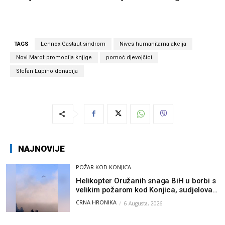
TAGS
Lennox Gastaut sindrom
Nives humanitarna akcija
Novi Marof promocija knjige
pomoć djevojčici
Stefan Lupino donacija
NAJNOVIJE
POŽAR KOD KONJICA
Helikopter Oružanih snaga BiH u borbi s
velikim požarom kod Konjica, sudjelovao
i Air Tractor
CRNA HRONIKA
6 Augusta, 2026