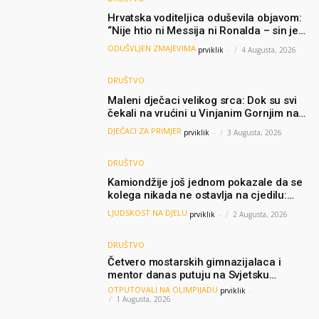
Hrvatska voditeljica oduševila objavom:
“Nije htio ni Messija ni Ronalda – sin je
želio samo dres Bosne”
ODUŠVLJEN ZMAJEVIMA
prviklik
-
4 Augusta, 2026
DRUŠTVO
Maleni dječaci velikog srca: Dok su svi
čekali na vrućini u Vinjanim Gornjim na
granici, Ljubi i Šime su dijelili vodu
DJEČACI ZA PRIMJER
prviklik
-
3 Augusta, 2026
putnicima
DRUŠTVO
Kamiondžije još jednom pokazale da se
kolega nikada ne ostavlja na cjedilu:
Priča iz Hamburga dirnula mnoge
LJUDSKOST NA DJELU
prviklik
-
2 Augusta, 2026
DRUŠTVO
Četvero mostarskih gimnazijalaca i
mentor danas putuju na Svjetsku
olimpijadu iz AI: Predstavljat će BiH
OTPUTOVALI NA OLIMPIJADU
prviklik
-
među najboljima na svijetu
1 Augusta, 2026