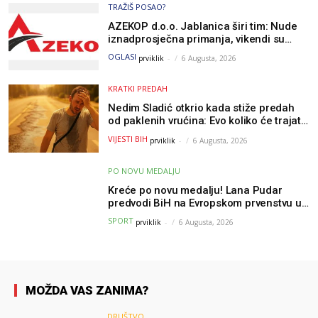
TRAŽIŠ POSAO?
AZEKOP d.o.o. Jablanica širi tim: Nude
iznadprosječna primanja, vikendi su
slobodni, traži se više radnika
OGLASI
prviklik
-
6 Augusta, 2026
KRATKI PREDAH
Nedim Sladić otkrio kada stiže predah
od paklenih vrućina: Evo koliko će trajati
osvježenje u BiH
VIJESTI BIH
prviklik
-
6 Augusta, 2026
PO NOVU MEDALJU
Kreće po novu medalju! Lana Pudar
predvodi BiH na Evropskom prvenstvu u
Parizu
SPORT
prviklik
-
6 Augusta, 2026
MOŽDA VAS ZANIMA?
DRUŠTVO