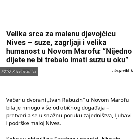
Velika srca za malenu djevojčicu
Nives – suze, zagrljaji i velika
humanost u Novom Marofu: “Nijedno
dijete ne bi trebalo imati suzu u oku”
piše:
prviklik
24 Aprila, 2026
FOTO: Privatna arhiva
Večer u dvorani „Ivan Rabuzin“ u Novom Marofu
bila je mnogo više od običnog događaja –
pretvorila se u snažnu poruku zajedništva, ljubavi
i podrške maloj Nives.
Kako su objavili na Facebook stranici „Nivesin