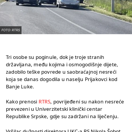
FOTO: RTRS
Tri osobe su poginule, dok je troje stranih
državljana, među kojima i osmogodišnje dijete,
zadobilo teške povrede u saobraćajnoj nesreći
koja se danas dogodila u naselju Prijakovci kod
Banje Luke.
Kako prenosi
RTRS
, povrijeđeni su nakon nesreće
prevezeni u Univerzitetski klinički centar
Republike Srpske, gdje su zadržani na liječenju.
Vršilac dužnosti direktora UKC-a RS Nikola Šobot