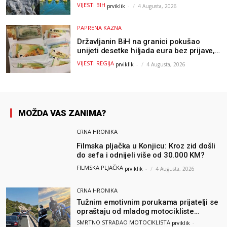
outdoor avanture ovog ljeta
VIJESTI BIH
prviklik
-
4 Augusta, 2026
PAPRENA KAZNA
Državljanin BiH na granici pokušao
unijeti desetke hiljada eura bez prijave,
uslijedila “paprena” kazna
VIJESTI REGIJA
prviklik
-
4 Augusta, 2026
MOŽDA VAS ZANIMA?
CRNA HRONIKA
Filmska pljačka u Konjicu: Kroz zid došli
do sefa i odnijeli više od 30.000 KM?
FILMSKA PLJAČKA
prviklik
-
4 Augusta, 2026
CRNA HRONIKA
Tužnim emotivnim porukama prijatelji se
opraštaju od mladog motocikliste
Husnije Porča
SMRTNO STRADAO MOTOCIKLISTA
prviklik
-