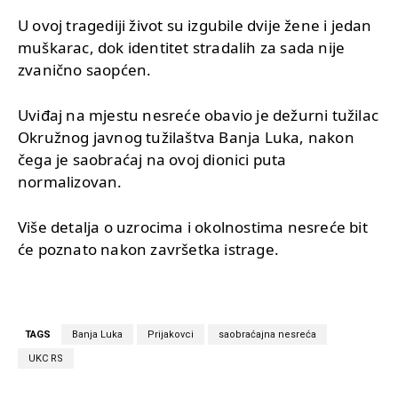
U ovoj tragediji život su izgubile dvije žene i jedan
muškarac, dok identitet stradalih za sada nije
zvanično saopćen.
Uviđaj na mjestu nesreće obavio je dežurni tužilac
Okružnog javnog tužilaštva Banja Luka, nakon
čega je saobraćaj na ovoj dionici puta
normalizovan.
Više detalja o uzrocima i okolnostima nesreće bit
će poznato nakon završetka istrage.
TAGS
Banja Luka
Prijakovci
saobraćajna nesreća
UKC RS