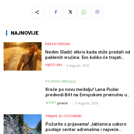
NAJNOVIJE
KRATKI PREDAH
Nedim Sladić otkrio kada stiže predah od
paklenih vrućina: Evo koliko će trajati
osvježenje u BiH
VIJESTI BIH
6 Augusta, 2026
PO NOVU MEDALJU
Kreće po novu medalju! Lana Pudar
predvodi BiH na Evropskom prvenstvu u
Parizu
SPORT
prviklik
-
6 Augusta, 2026
PRIJAVE SU OTVORENE!
Požurite s prijavama! Jablanica uskoro
postaje centar adrenalina i najveće