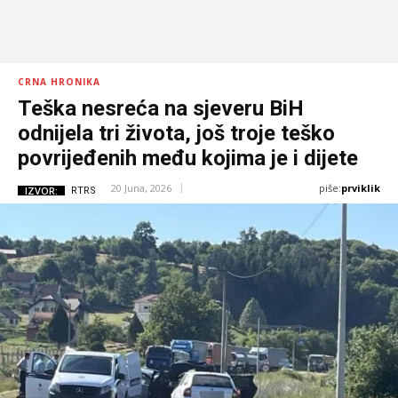
CRNA HRONIKA
Teška nesreća na sjeveru BiH
odnijela tri života, još troje teško
povrijeđenih među kojima je i dijete
piše:
prviklik
20 Juna, 2026
IZVOR:
RTRS