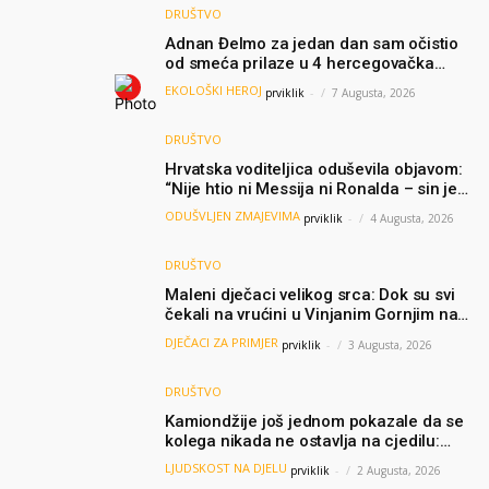
DRUŠTVO
Adnan Đelmo za jedan dan sam očistio
od smeća prilaze u 4 hercegovačka
grada: “Danas nisam čistio samo smeće,
EKOLOŠKI HEROJ
prviklik
-
7 Augusta, 2026
čistio sam sliku o nama”
DRUŠTVO
Hrvatska voditeljica oduševila objavom:
“Nije htio ni Messija ni Ronalda – sin je
želio samo dres Bosne”
ODUŠVLJEN ZMAJEVIMA
prviklik
-
4 Augusta, 2026
DRUŠTVO
Maleni dječaci velikog srca: Dok su svi
čekali na vrućini u Vinjanim Gornjim na
granici, Ljubi i Šime su dijelili vodu
DJEČACI ZA PRIMJER
prviklik
-
3 Augusta, 2026
putnicima
DRUŠTVO
Kamiondžije još jednom pokazale da se
kolega nikada ne ostavlja na cjedilu:
Priča iz Hamburga dirnula mnoge
LJUDSKOST NA DJELU
prviklik
-
2 Augusta, 2026