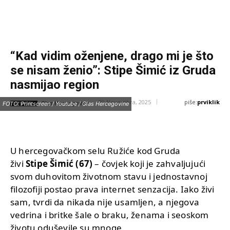
“Kad vidim oženjene, drago mi je što
se nisam ženio”: Stipe Šimić iz Gruda
nasmijao region
piše:
prviklik
20 Novembra, 2025
IZVOR:
FOTO: Printscreen / Youtube / Glas Hercegovine
Glas Hercegovine
U hercegovačkom selu Ružiće kod Gruda
živi
Stipe Šimić (67)
– čovjek koji je zahvaljujući
svom duhovitom životnom stavu i jednostavnoj
filozofiji postao prava internet senzacija. Iako živi
sam, tvrdi da nikada nije usamljen, a njegova
vedrina i britke šale o braku, ženama i seoskom
životu oduševile su mnoge.