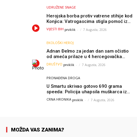
UDRUŽENE SNAGE
Herojska borba protiv vatrene stihije kod
Konjica: Vatrogascima stigla pomoć iz
Sarajeva, helikopteri i Air Tractori
VIJESTI BIH
prviklik
-
7 Augusta, 2026
udružili snage
EKOLOŠKI HEROJ
Adnan Đelmo za jedan dan sam očistio
od smeća prilaze u 4 hercegovačka
grada: “Danas nisam čistio samo smeće,
DRUŠTVO
prviklik
-
7 Augusta, 2026
čistio sam sliku o nama”
PRONAĐENA DROGA
U Smartu skrivao gotovo 690 grama
speeda: Policija uhapsila muškarca iz
Hercegovine
CRNA HRONIKA
prviklik
-
7 Augusta, 2026
MOŽDA VAS ZANIMA?