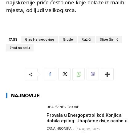
najiskrenije priče često one koje dolaze iz malih
mjesta, od ljudi velikog srca.
TAGS
Glas Hercegovine
Grude
Ružići
Stipe Šimić
život na selu
NAJNOVIJE
UHAPŠENE 2 OSOBE
Provala u Energopetrol kod Konjica
dobila epilog: Uhapšene dvije osobe u
Čapljini i Jablanici
CRNA HRONIKA
7 Augusta, 2026