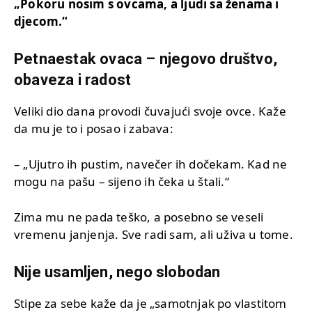
„Pokoru nosim s ovcama, a ljudi sa ženama i
djecom.“
Petnaestak ovaca – njegovo društvo,
obaveza i radost
Veliki dio dana provodi čuvajući svoje ovce. Kaže
da mu je to i posao i zabava:
– „Ujutro ih pustim, navečer ih dočekam. Kad ne
mogu na pašu – sijeno ih čeka u štali.“
Zima mu ne pada teško, a posebno se veseli
vremenu janjenja. Sve radi sam, ali uživa u tome.
Nije usamljen, nego slobodan
Stipe za sebe kaže da je „samotnjak po vlastitom