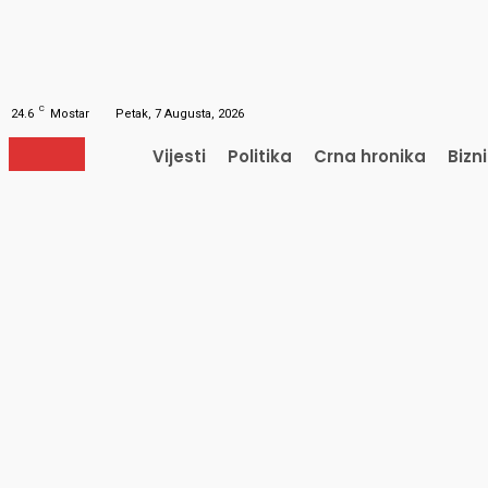
Obnavljanje šifre
Obnovite vašu lozinku
Vaš e-mail
Lozinka će vam biti poslana e-mailom.
C
24.6
Mostar
Petak, 7 Augusta, 2026
Vijesti
Politika
Crna hronika
Bizni
Vijesti
Politika
Crna hronika
Bizn