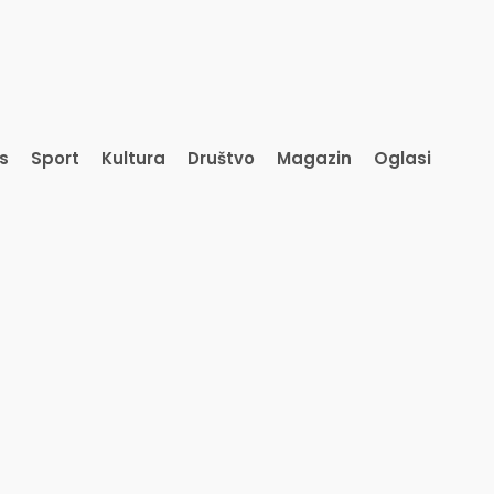
s
Sport
Kultura
Društvo
Magazin
Oglasi
is
Sport
Kultura
Društvo
Magazin
Oglasi