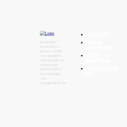
m pokazale da se
lja na cjedilu:
rnula mnoge
IMPRESUM
Nezavisni
PRAVILA
informativni
PRIVATNOSTI
portal u službi
USLOVI
svih građana.
Vaš prvi klik do
KORIŠTENJA
informacija !
KONTAKTIRAJTE
IMATE PRIČU?
NAS
Kontaktirajte
nas :
info@prviklik.ba