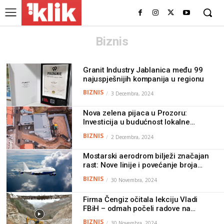
Biznis
Granit Industry Jablanica među 99
najuspješnijih kompanija u regionu
BIZNIS
3 Decembra, 2024
Nova zelena pijaca u Prozoru:
Investicija u budućnost lokalne
zajednice
BIZNIS
2 Decembra, 2024
Mostarski aerodrom bilježi značajan
rast: Nove linije i povećanje broja
putnika
BIZNIS
30 Novembra, 2024
Firma Čengiz očitala lekciju Vladi
FBiH – odmah počeli radove na
sanaciji pruge (video)
BIZNIS
30 Novembra, 2024