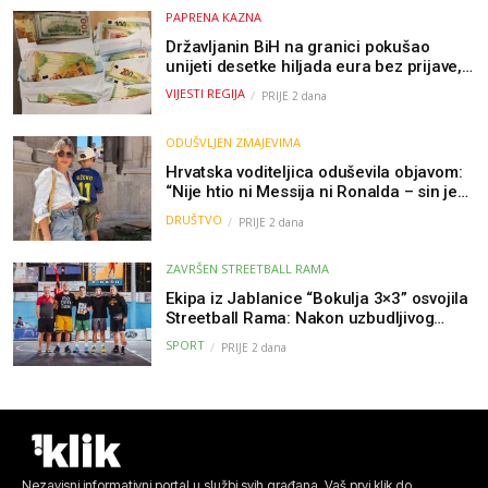
PAPRENA KAZNA
Državljanin BiH na granici pokušao
unijeti desetke hiljada eura bez prijave,
uslijedila “paprena” kazna
VIJESTI REGIJA
PRIJE 2 dana
ODUŠVLJEN ZMAJEVIMA
Hrvatska voditeljica oduševila objavom:
“Nije htio ni Messija ni Ronalda – sin je
želio samo dres Bosne”
DRUŠTVO
PRIJE 2 dana
ZAVRŠEN STREETBALL RAMA
Ekipa iz Jablanice “Bokulja 3×3” osvojila
Streetball Rama: Nakon uzbudljivog
finala poznati svi pobjednici turnira
SPORT
PRIJE 2 dana
Nezavisni informativni portal u službi svih građana. Vaš prvi klik do