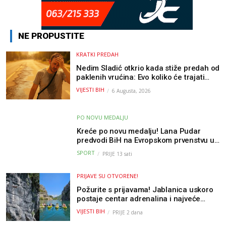
NE PROPUSTITE
KRATKI PREDAH
Nedim Sladić otkrio kada stiže predah od
paklenih vrućina: Evo koliko će trajati
osvježenje u BiH
VIJESTI BIH
6 Augusta, 2026
PO NOVU MEDALJU
Kreće po novu medalju! Lana Pudar
predvodi BiH na Evropskom prvenstvu u
Parizu
SPORT
PRIJE 13 sati
PRIJAVE SU OTVORENE!
Požurite s prijavama! Jablanica uskoro
postaje centar adrenalina i najveće
outdoor avanture ovog ljeta
VIJESTI BIH
PRIJE 2 dana