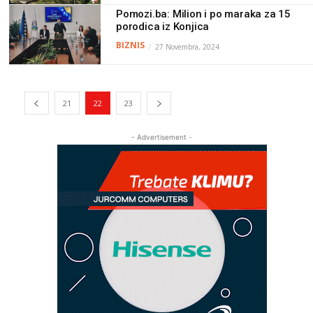
Pomozi.ba: Milion i po maraka za 15
porodica iz Konjica
BIZNIS
27 Novembra, 2024
21
22
23
- Advertisement -