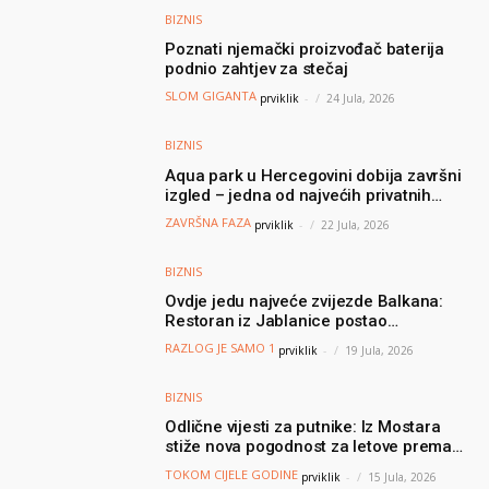
BIZNIS
Poznati njemački proizvođač baterija
podnio zahtjev za stečaj
SLOM GIGANTA
prviklik
-
24 Jula, 2026
BIZNIS
Aqua park u Hercegovini dobija završni
izgled – jedna od najvećih privatnih
turističkih investicija vrijedna oko 50
ZAVRŠNA FAZA
prviklik
-
22 Jula, 2026
miliona KM
BIZNIS
Ovdje jedu najveće zvijezde Balkana:
Restoran iz Jablanice postao
nezaobilazna destinacija poznatih, a svi
RAZLOG JE SAMO 1
prviklik
-
19 Jula, 2026
dolaze zbog jednog specijaliteta
BIZNIS
Odlične vijesti za putnike: Iz Mostara
stiže nova pogodnost za letove prema
Njemačkoj
TOKOM CIJELE GODINE
prviklik
-
15 Jula, 2026