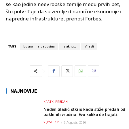
se kao jedine neevropske zemlje među prvih pet,
što potvrđuje da su zemlje dinamične ekonomije i
napredne infrastrukture, prenosi Forbes.
TAGS
bosna i hercegovina
istaknuto
Vijesti
NAJNOVIJE
KRATKI PREDAH
Nedim Sladić otkrio kada stiže predah od
paklenih vrućina: Evo koliko će trajati
osvježenje u BiH
VIJESTI BIH
6 Augusta, 2026