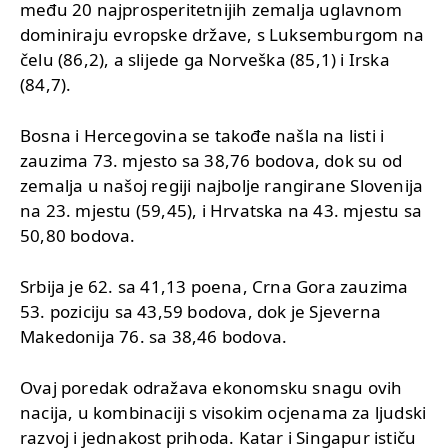
među 20 najprosperitetnijih zemalja uglavnom
dominiraju evropske države, s Luksemburgom na
čelu (86,2), a slijede ga Norveška (85,1) i Irska
(84,7).
Bosna i Hercegovina se takođe našla na listi i
zauzima 73. mjesto sa 38,76 bodova, dok su od
zemalja u našoj regiji najbolje rangirane Slovenija
na 23. mjestu (59,45), i Hrvatska na 43. mjestu sa
50,80 bodova.
Srbija je 62. sa 41,13 poena, Crna Gora zauzima
53. poziciju sa 43,59 bodova, dok je Sjeverna
Makedonija 76. sa 38,46 bodova.
Ovaj poredak odražava ekonomsku snagu ovih
nacija, u kombinaciji s visokim ocjenama za ljudski
razvoj i jednakost prihoda. Katar i Singapur ističu