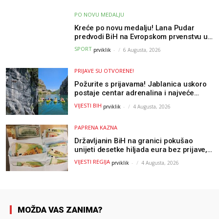
PO NOVU MEDALJU
Kreće po novu medalju! Lana Pudar
predvodi BiH na Evropskom prvenstvu u
Parizu
SPORT
prviklik
-
6 Augusta, 2026
PRIJAVE SU OTVORENE!
Požurite s prijavama! Jablanica uskoro
postaje centar adrenalina i najveće
outdoor avanture ovog ljeta
VIJESTI BIH
prviklik
-
4 Augusta, 2026
PAPRENA KAZNA
Državljanin BiH na granici pokušao
unijeti desetke hiljada eura bez prijave,
uslijedila “paprena” kazna
VIJESTI REGIJA
prviklik
-
4 Augusta, 2026
MOŽDA VAS ZANIMA?