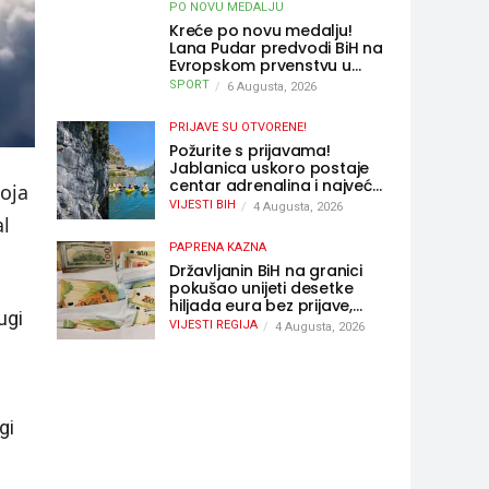
PO NOVU MEDALJU
Kreće po novu medalju!
Lana Pudar predvodi BiH na
Evropskom prvenstvu u
Parizu
SPORT
6 Augusta, 2026
PRIJAVE SU OTVORENE!
Požurite s prijavama!
Jablanica uskoro postaje
centar adrenalina i najveće
oja
outdoor avanture ovog
VIJESTI BIH
4 Augusta, 2026
ljeta
al
PAPRENA KAZNA
Državljanin BiH na granici
pokušao unijeti desetke
hiljada eura bez prijave,
ugi
uslijedila “paprena” kazna
VIJESTI REGIJA
4 Augusta, 2026
gi