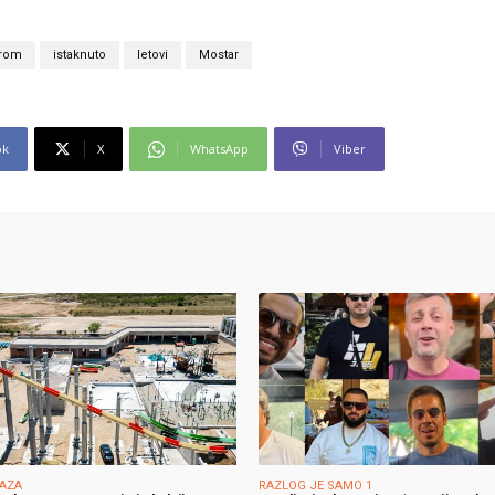
rom
istaknuto
letovi
Mostar
ok
X
WhatsApp
Viber
FAZA
RAZLOG JE SAMO 1