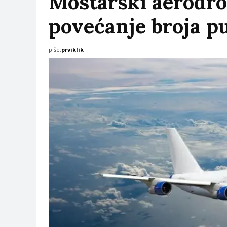
Mostarski aerodrom
povećanje broja p
piše:
prviklik