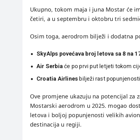
Ukupno, tokom maja i juna Mostar će ima
četiri, a u septembru i oktobru tri sedmi
Osim toga, aerodrom bilježi i dodatna p
SkyAlps povećava broj letova sa 8 na 1
Air Serbia
će po prvi put letjeti tokom cij
Croatia Airlines
bilježi rast popunjenosti
Ove promjene ukazuju na potencijal za zn
Mostarski aerodrom u 2025. mogao dostić
letova i boljoj popunjenosti velikih avio
destinacija u regiji.