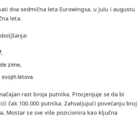
ti dva sedmična leta Eurowingsa, u julu i augustu
čna leta.
oboljšanja:
7
,
ele zime,
 svojih letova.
ačajan rast broja putnika. Procjenjuje se da bi
i čak 100.000 putnika. Zahvaljujući povećanju bro
na, Mostar se sve više pozicionira kao ključna