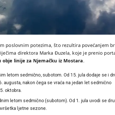
im poslovnim potezima, što rezultira povećanjem br
iječima direktora Marka Đuzela, koje je prenio port
u obje linije za Njemačku iz Mostara
.
nim letom sedmično, subotom. Od 15. jula dodaje se i dr
26. augusta, nakon čega se vraća na jedan let sedmično
5. oktobra.
dnim letom sedmično (subotom). Od 1. jula uvodi se dru
završetka ljetne sezone.