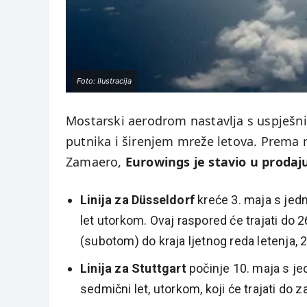
Foto: Ilustracija
Mostarski aerodrom nastavlja s uspješn
putnika i širenjem mreže letova. Prema r
Zamaero,
Eurowings je stavio u prodaj
Linija za Düsseldorf
kreće 3. maja s jed
let utorkom. Ovaj raspored će trajati do 
(subotom) do kraja ljetnog reda letenja, 2
Linija za Stuttgart
počinje 10. maja s je
sedmični let, utorkom, koji će trajati do 