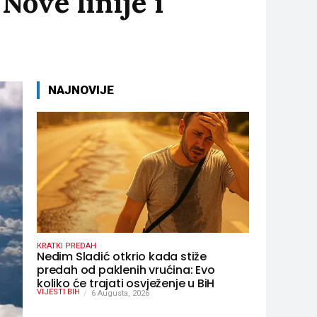
Nove linije i
NAJNOVIJE
KRATKI PREDAH
Nedim Sladić otkrio kada stiže
predah od paklenih vrućina: Evo
koliko će trajati osvježenje u BiH
VIJESTI BIH
6 Augusta, 2026