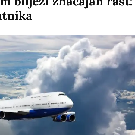
 bilježi značajan rast: 
utnika