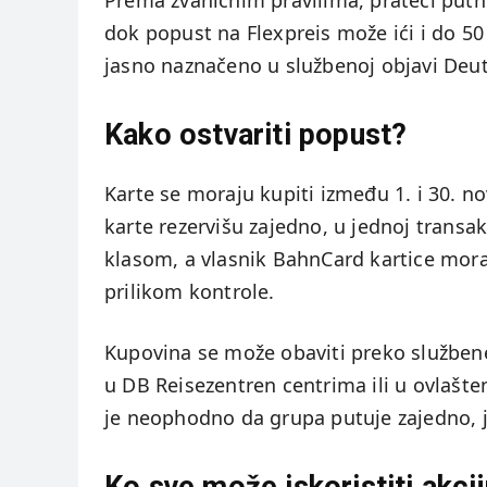
Prema zvaničnim pravilima, prateći putn
dok popust na Flexpreis može ići i do 50
jasno naznačeno u službenoj objavi Deu
Kako ostvariti popust?
Karte se moraju kupiti između 1. i 30. 
karte rezervišu zajedno, u jednoj transak
klasom, a vlasnik BahnCard kartice mora 
prilikom kontrole.
Kupovina se može obaviti preko službene
u DB Reisezentren centrima ili u ovlaš
je neophodno da grupa putuje zajedno, 