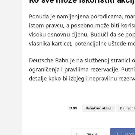
Ko sve može iskoristiti akci
Ponuda je namijenjena porodicama, manj
istom pravcu, a posebno može biti koris
visoku osnovnu cijenu. Budući da se pop
vlasnika kartice), potencijalne uštede m
Deutsche Bahn je na službenoj stranici o
ograničenja i pravilima rezervacije. Put
detalje kako bi izbjegli nepravilnu rezerv
TAGS
BahnCard akcija
Deutsch
Faceb
Dijeliti