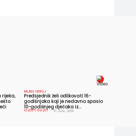
MLADI HEROJ
 rijeka,
Predsjednik želi odlikovati 16-
nešto
godišnjaka koji je nedavno spasio
eči
10-godišnjeg dječaka iz
VIJESTI SVIJET
smrtonosnih valova
31 Jula, 2026