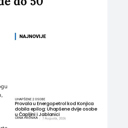
de do 50
NAJNOVIJE
ogu
n,
UHAPŠENE 2 OSOBE
Provala u Energopetrol kod Konjica
dobila epilog: Uhapšene dvije osobe
u Čapljini i Jablanici
CRNA HRONIKA
7 Augusta, 2026