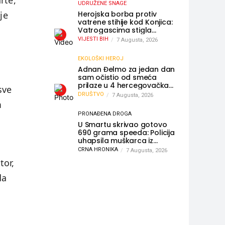
rte,
UDRUŽENE SNAGE
Herojska borba protiv
je
vatrene stihije kod Konjica:
Vatrogascima stigla
pomoć iz Sarajeva,
VIJESTI BIH
7 Augusta, 2026
helikopteri i Air Tractori
udružili snage
EKOLOŠKI HEROJ
Adnan Đelmo za jedan dan
sam očistio od smeća
prilaze u 4 hercegovačka
sve
grada: “Danas nisam čistio
DRUŠTVO
7 Augusta, 2026
samo smeće, čistio sam
m
sliku o nama”
PRONAĐENA DROGA
U Smartu skrivao gotovo
690 grama speeda: Policija
uhapsila muškarca iz
Hercegovine
CRNA HRONIKA
7 Augusta, 2026
tor,
da