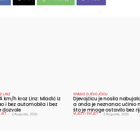
Z LINZ
SPASIO DJEVOJČICU
4 km/h kroz Linz: Mladić iz
Djevojčicu je nosila nabujala
ao i bez automobila i bez
a onda je neznanac učinio 
 dozvole
što je mnoge ostavilo bez rij
IJET
VIJESTI SVIJET
2 Augusta, 2026
2 Augusta, 2026