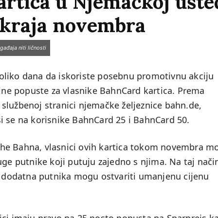
artica u Njemačkoj ušte
o kraja novembra
ađaja niti ličnosti
oliko dana da iskoriste posebnu promotivnu akciju
ne popuste za vlasnike BahnCard kartica. Prema
službenoj stranici njemačke željeznice bahn.de,
i se na korisnike BahnCard 25 i BahnCard 50.
che Bahna, vlasnici ovih kartica tokom novembra m
uge putnike koji putuju zajedno s njima. Na taj nači
ri dodatna putnika mogu ostvariti umanjenu cijenu