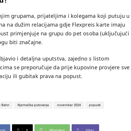
ju?
im grupama, prijateljima i kolegama koji putuju u
na na dužim relacijama gdje Flexpreis karte imaju
ust primjenjuje na grupu do pet osoba (uključujući
ogu biti značajne.
bjavio i detaljna uputstva, zajedno s listom
nicima se preporučuje da prije kupovine provjere sve
aciju ili gubitak prava na popust.
e Bahn
Njemačka putovanja
novembar 2024
popusti
ook
X
WhatsApp
Viber