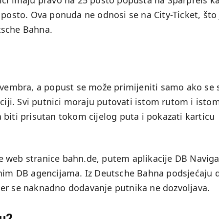
ici imaju pravo na 25 posto popusta na Sparpreis ka
 posto. Ova ponuda ne odnosi se na City-Ticket, što 
tsche Bahna.
novembra, a popust se može primijeniti samo ako se 
ciji. Svi putnici moraju putovati istom rutom i isto
biti prisutan tokom cijelog puta i pokazati karticu
 web stranice bahn.de, putem aplikacije DB Naviga
tenim DB agencijama. Iz Deutsche Bahna podsjećaju 
jer se naknadno dodavanje putnika ne dozvoljava.