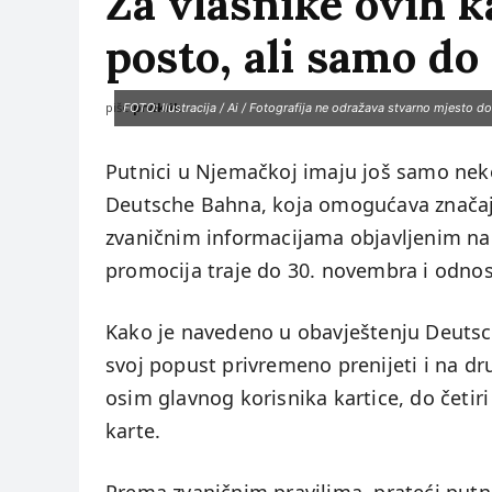
Za vlasnike ovih k
posto, ali samo d
piše:
prviklik
FOTO: Ilustracija / Ai / Fotografija ne odražava stvarno mjesto dog
Putnici u Njemačkoj imaju još samo nek
Deutsche Bahna, koja omogućava značaj
zvaničnim informacijama objavljenim na 
promocija traje do 30. novembra i odnos
Kako je navedeno u obavještenju Deuts
svoj popust privremeno prenijeti i na dr
osim glavnog korisnika kartice, do četi
karte.