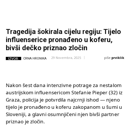
Tragedija šokirala cijelu regiju: Tijelo
influenserice pronađeno u koferu,
bivši dečko priznao zločin
piše:
prviklik
29 Novembra, 2025
IZVOR:
CRNA HRONIKA
Nakon šest dana intenzivne potrage za nestalom
austrijskom influensericom Stefanie Pieper (32) iz
Graza, policija je potvrdila najcrnji ishod — njeno
tijelo je pronađeno u koferu zakopanom u šumi u
Sloveniji, a glavni osumnjičeni njen bivši partner
priznao je zločin.