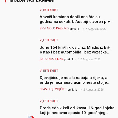
MOŽDA VAS ZANIMA?
VIJESTI SVIJET
Vozači kamiona dobili ono što su
godinama čekali: U Austriji otvoren prvi
GOLD sigurni parking
PRVI GOLD PARKING
prviklik
-
7 Augusta, 2026
VIJESTI SVIJET
Jurio 154 km/h kroz Linz: Mladić iz BiH
ostao i bez automobila i bez vozačke
dozvole
JURIO KROZ LINZ
prviklik
-
2 Augusta, 2026
VIJESTI SVIJET
Djevojčicu je nosila nabujala rijeka, a
onda je neznanac učinio nešto što je
mnoge ostavilo bez riječi
SPASIO DJEVOJČICU
prviklik
-
2 Augusta, 2026
VIJESTI SVIJET
Predsjednik želi odlikovati 16-godišnjaka
koji je nedavno spasio 10-godišnjeg
dječaka iz smrtonosnih valova