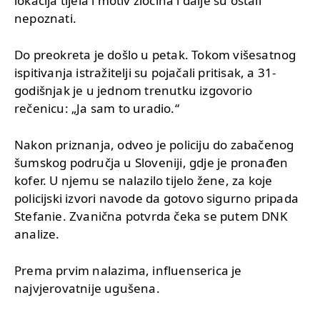
lokacija tijela i motiv zločina i dalje su ostali
nepoznati.
Do preokreta je došlo u petak. Tokom višesatnog
ispitivanja istražitelji su pojačali pritisak, a 31-
godišnjak je u jednom trenutku izgovorio
rečenicu: „Ja sam to uradio.“
Nakon priznanja, odveo je policiju do zabačenog
šumskog područja u Sloveniji, gdje je pronađen
kofer. U njemu se nalazilo tijelo žene, za koje
policijski izvori navode da gotovo sigurno pripada
Stefanie. Zvanična potvrda čeka se putem DNK
analize.
Prema prvim nalazima, influenserica je
najvjerovatnije ugušena.