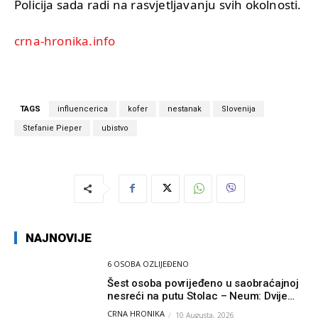
Policija sada radi na rasvjetljavanju svih okolnosti.
crna-hronika.info
TAGS
influencerica
kofer
nestanak
Slovenija
Stefanie Pieper
ubistvo
NAJNOVIJE
6 OSOBA OZLIJEĐENO
Šest osoba povrijeđeno u saobraćajnoj
nesreći na putu Stolac – Neum: Dvije
osobe zadobile teške tjelesne povrede
CRNA HRONIKA
10 Augusta, 2026