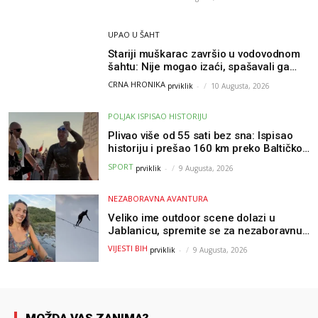
UPAO U ŠAHT
Stariji muškarac završio u vodovodnom
šahtu: Nije mogao izaći, spašavali ga
vatrogasci
CRNA HRONIKA
prviklik
-
10 Augusta, 2026
POLJAK ISPISAO HISTORIJU
Plivao više od 55 sati bez sna: Ispisao
historiju i prešao 160 km preko Baltičkog
mora – a podvig posvetio djeci oboljeloj
SPORT
prviklik
-
9 Augusta, 2026
od raka
NEZABORAVNA AVANTURA
Veliko ime outdoor scene dolazi u
Jablanicu, spremite se za nezaboravnu
avanturu (VIDEO) !
VIJESTI BIH
prviklik
-
9 Augusta, 2026