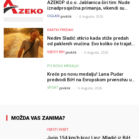
AZEKOP d.o.o. Jablanica širi tim: Nude
iznadprosječna primanja, vikendi su
slobodni, traži se više radnika
OGLASI
prviklik
-
6 Augusta, 2026
KRATKI PREDAH
Nedim Sladić otkrio kada stiže predah
od paklenih vrućina: Evo koliko će trajati
osvježenje u BiH
VIJESTI BIH
prviklik
-
6 Augusta, 2026
PO NOVU MEDALJU
Kreće po novu medalju! Lana Pudar
predvodi BiH na Evropskom prvenstvu u
Parizu
SPORT
prviklik
-
6 Augusta, 2026
MOŽDA VAS ZANIMA?
VIJESTI SVIJET
Jurio 154 km/h kroz Linz: Mladić iz BiH