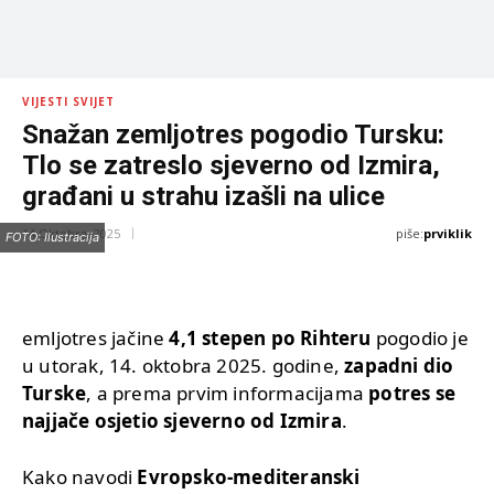
VIJESTI SVIJET
Snažan zemljotres pogodio Tursku:
Tlo se zatreslo sjeverno od Izmira,
građani u strahu izašli na ulice
piše:
prviklik
14 Oktobra, 2025
FOTO: Ilustracija
emljotres jačine
4,1 stepen po Rihteru
pogodio je
u utorak, 14. oktobra 2025. godine,
zapadni dio
Turske
, a prema prvim informacijama
potres se
najjače osjetio sjeverno od Izmira
.
Kako navodi
Evropsko-mediteranski