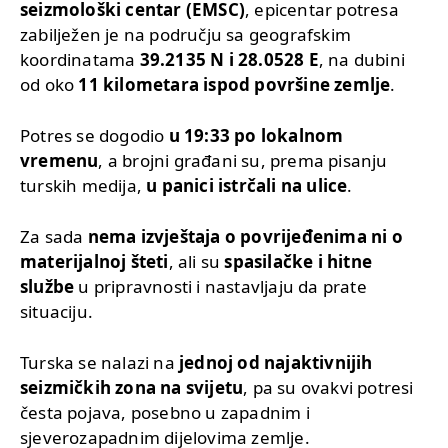
seizmološki centar (EMSC)
, epicentar potresa
zabilježen je na području sa geografskim
koordinatama
39.2135 N i 28.0528 E
, na dubini
od oko
11 kilometara ispod površine zemlje
.
Potres se dogodio
u 19:33 po lokalnom
vremenu
, a brojni građani su, prema pisanju
turskih medija,
u panici istrčali na ulice
.
Za sada
nema izvještaja o povrijeđenima ni o
materijalnoj šteti
, ali su
spasilačke i hitne
službe
u pripravnosti i nastavljaju da prate
situaciju.
Turska se nalazi na
jednoj od najaktivnijih
seizmičkih zona na svijetu
, pa su ovakvi potresi
česta pojava, posebno u zapadnim i
sjeverozapadnim dijelovima zemlje.