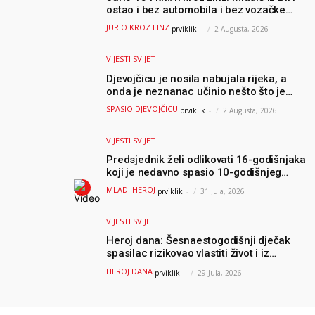
ostao i bez automobila i bez vozačke
dozvole
JURIO KROZ LINZ
prviklik
-
2 Augusta, 2026
VIJESTI SVIJET
Djevojčicu je nosila nabujala rijeka, a
onda je neznanac učinio nešto što je
mnoge ostavilo bez riječi
SPASIO DJEVOJČICU
prviklik
-
2 Augusta, 2026
VIJESTI SVIJET
Predsjednik želi odlikovati 16-godišnjaka
koji je nedavno spasio 10-godišnjeg
dječaka iz smrtonosnih valova
MLADI HEROJ
prviklik
-
31 Jula, 2026
VIJESTI SVIJET
Heroj dana: Šesnaestogodišnji dječak
spasilac rizikovao vlastiti život i iz
ogromnih valova spasio 10-godišnjeg
HEROJ DANA
prviklik
-
29 Jula, 2026
dječaka