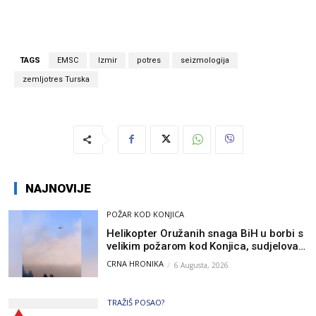
TAGS
EMSC
Izmir
potres
seizmologija
zemljotres Turska
NAJNOVIJE
POŽAR KOD KONJICA
Helikopter Oružanih snaga BiH u borbi s
velikim požarom kod Konjica, sudjelovao
i Air Tractor
CRNA HRONIKA
6 Augusta, 2026
TRAŽIŠ POSAO?