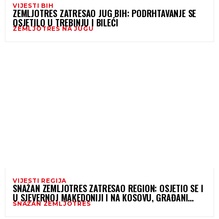
VIJESTI BIH
ZEMLJOTRES ZATRESAO JUG BIH: PODRHTAVANJE SE
OSJETILO U TREBINJU I BILEĆI
ZEMLJOTRES NA JUGU
VIJESTI REGIJA
SNAŽAN ZEMLJOTRES ZATRESAO REGION: OSJETIO SE I
U SJEVERNOJ MAKEDONIJI I NA KOSOVU, GRAĐANI
SNAŽAN ZEMLJOTRES
PRIJAVLJUJU “JAK UDAR”