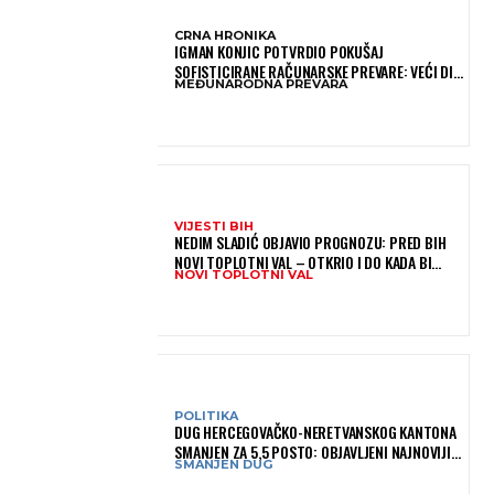
CRNA HRONIKA
IGMAN KONJIC POTVRDIO POKUŠAJ
SOFISTICIRANE RAČUNARSKE PREVARE: VEĆI DIO
MEĐUNARODNA PREVARA
NOVCA BLOKIRAN, OČEKUJE SE POVRAT
SREDSTAVA
VIJESTI BIH
NEDIM SLADIĆ OBJAVIO PROGNOZU: PRED BIH
NOVI TOPLOTNI VAL – OTKRIO I DO KADA BI
NOVI TOPLOTNI VAL
MOGAO TRAJATI
POLITIKA
DUG HERCEGOVAČKO-NERETVANSKOG KANTONA
SMANJEN ZA 5,5 POSTO: OBJAVLJENI NAJNOVIJI
SMANJEN DUG
PODACI MINISTARSTVA FINANSIJA