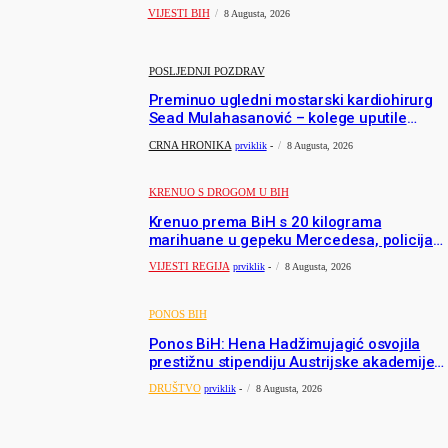
olimpijadi, a sada je njihov mentor postao
VIJESTI BIH
8 Augusta, 2026
član komiteta Međunarodne olimpijade iz...
POSLJEDNJI POZDRAV
Preminuo ugledni mostarski kardiohirurg
Sead Mulahasanović – kolege uputile
emotivnu oproštajnu poruku
CRNA HRONIKA
prviklik
-
8 Augusta, 2026
KRENUO S DROGOM U BIH
Krenuo prema BiH s 20 kilograma
marihuane u gepeku Mercedesa, policija
ga uhapsila na granici
VIJESTI REGIJA
prviklik
-
8 Augusta, 2026
PONOS BIH
Ponos BiH: Hena Hadžimujagić osvojila
prestižnu stipendiju Austrijske akademije
nauka, njeno istraživanje moglo bi pomoći
DRUŠTVO
prviklik
-
8 Augusta, 2026
djeci širom svijeta