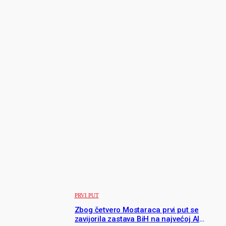
Nakon hapšenja, obojica su predati nadležnom
državnom tužilaštvu koje će odlučiti o daljnjim
mjerama — uključujući pritvor i eventualno
podizanje optužnice. Istraga se nastavlja kako bi se
utvrdilo je li bilo dodatnih pomagača i jesu li
uhapšeni povezani s drugim krivičnim djelima.
TAGS
Beč
državljanin BiH
Favoriten
pljačka
policija Austrija
NAJNOVIJE
PRVI PUT
Zbog četvero Mostaraca prvi put se
zavijorila zastava BiH na najvećoj AI