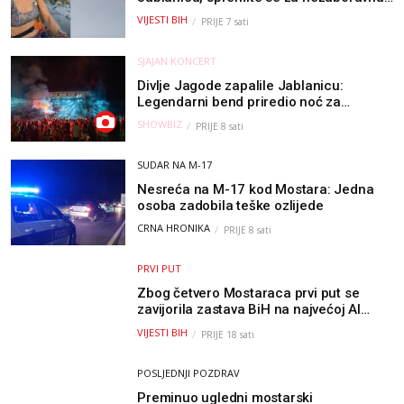
avanturu (VIDEO) !
VIJESTI BIH
PRIJE 7 sati
SJAJAN KONCERT
Divlje Jagode zapalile Jablanicu:
Legendarni bend priredio noć za
pamćenje
SHOWBIZ
PRIJE 8 sati
SUDAR NA M-17
Nesreća na M-17 kod Mostara: Jedna
osoba zadobila teške ozlijede
CRNA HRONIKA
PRIJE 8 sati
PRVI PUT
Zbog četvero Mostaraca prvi put se
zavijorila zastava BiH na najvećoj AI
olimpijadi, a sada je njihov mentor
VIJESTI BIH
PRIJE 18 sati
postao član komiteta Međunarodne
olimpijade iz...
POSLJEDNJI POZDRAV
Preminuo ugledni mostarski