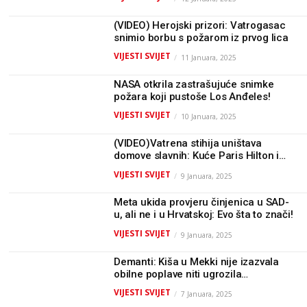
ljudi
(VIDEO) Herojski prizori: Vatrogasac
snimio borbu s požarom iz prvog lica
VIJESTI SVIJET
11 Januara, 2025
NASA otkrila zastrašujuće snimke
požara koji pustoše Los Anđeles!
VIJESTI SVIJET
10 Januara, 2025
(VIDEO)Vatrena stihija uništava
domove slavnih: Kuće Paris Hilton i
Billyja Crystala spaljene do temelja!
VIJESTI SVIJET
9 Januara, 2025
Meta ukida provjeru činjenica u SAD-
u, ali ne i u Hrvatskoj: Evo šta to znači!
VIJESTI SVIJET
9 Januara, 2025
Demanti: Kiša u Mekki nije izazvala
obilne poplave niti ugrozila
hodočašća
VIJESTI SVIJET
7 Januara, 2025