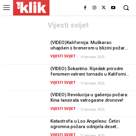
Vijesti svijet
(VIDEO)Kalifornija: Muškarac
uhapšen s brenerom u blizini požara
Kenneth Fire
VIJESTI SVIJET
14 Januara, 2025
(VIDEO) Šokantno: Rijedak prirodni
fenomen vatreni tornado u Kaliforniji
ruši sve pred sobom!
VIJESTI SVIJET
13 Januara, 2025
(VIDEO) Revolucija u gašenju požara:
Kina lansirala vatrogasne dronove!
VIJESTI SVIJET
13 Januara, 2025
Katastrofa u Los Angelesu: Četiri
ogromna požara odnijela deset
života, evakuisano preko 300.000
VIJESTI SVIJET
12 Januara, 2025