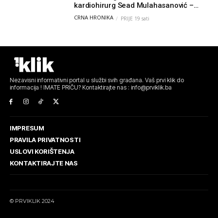
kardiohirurg Sead Mulahasanović –
kolege uputile emotivnu oproštajnu
CRNA HRONIKA
PRIJE 19 sati
poruku
Nezavisni informativni portal u službi svih građana. Vaš prvi klik do
informacija ! IMATE PRIČU? Kontaktirajte nas : info@prviklik.ba
IMPRESUM
PRAVILA PRIVATNOSTI
USLOVI KORIŠTENJA
KONTAKTIRAJTE NAS
© PRVIKLIK 2024