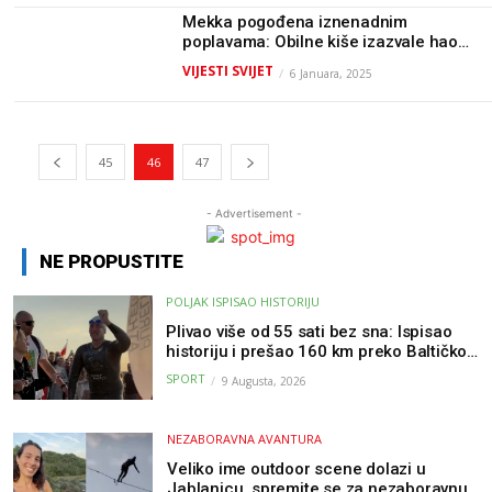
Mekka pogođena iznenadnim
poplavama: Obilne kiše izazvale haos
u svetom gradu (VIDEO)
VIJESTI SVIJET
6 Januara, 2025
45
46
47
- Advertisement -
NE PROPUSTITE
POLJAK ISPISAO HISTORIJU
Plivao više od 55 sati bez sna: Ispisao
historiju i prešao 160 km preko Baltičkog
mora – a podvig posvetio djeci oboljeloj
SPORT
9 Augusta, 2026
od raka
NEZABORAVNA AVANTURA
Veliko ime outdoor scene dolazi u
Jablanicu, spremite se za nezaboravnu