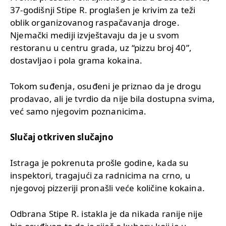
37-godišnji Stipe R. proglašen je krivim za teži
oblik organizovanog raspačavanja droge.
Njemački mediji izvještavaju da je u svom
restoranu u centru grada, uz “pizzu broj 40”,
dostavljao i pola grama kokaina.
Tokom suđenja, osuđeni je priznao da je drogu
prodavao, ali je tvrdio da nije bila dostupna svima,
već samo njegovim poznanicima.
Slučaj otkriven slučajno
Istraga je pokrenuta prošle godine, kada su
inspektori, tragajući za radnicima na crno, u
njegovoj pizzeriji pronašli veće količine kokaina.
Odbrana Stipe R. istakla je da nikada ranije nije