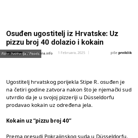
Osuđen ugostitelj iz Hrvatske: Uz
pizzu broj 40 dolazio i kokain
piše:
prviklik
1 Februara, 2025
IZVOR:
Foto: Ilustracija / Pexels
hercegovina.info
Ugostitelj hrvatskog porijekla Stipe R. osuđen je
na četiri godine zatvora nakon što je njemački sud
utvrdio da je u svojoj pizzeriji u Düsseldorfu
prodavao kokain uz određena jela.
Kokain uz “pizzu broj 40”
Prema presudi Pokrajinskog suda u Düsseldorfu,