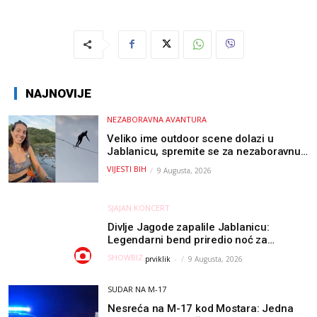
NAJNOVIJE
NEZABORAVNA AVANTURA
Veliko ime outdoor scene dolazi u
Jablanicu, spremite se za nezaboravnu
avanturu (VIDEO) !
VIJESTI BIH
9 Augusta, 2026
SJAJAN KONCERT
Divlje Jagode zapalile Jablanicu:
Legendarni bend priredio noć za
pamćenje
SHOWBIZ
prviklik
-
9 Augusta, 2026
SUDAR NA M-17
Nesreća na M-17 kod Mostara: Jedna