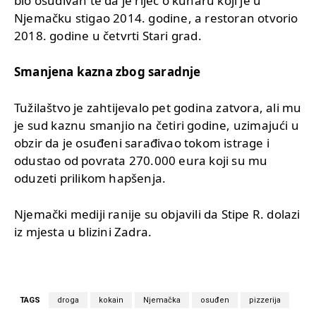
bio osuđivan te da je riječ o kuharu koji je u
Njemačku stigao 2014. godine, a restoran otvorio
2018. godine u četvrti Stari grad.
Smanjena kazna zbog saradnje
Tužilaštvo je zahtijevalo pet godina zatvora, ali mu
je sud kaznu smanjio na četiri godine, uzimajući u
obzir da je osuđeni sarađivao tokom istrage i
odustao od povrata 270.000 eura koji su mu
oduzeti prilikom hapšenja.
Njemački mediji ranije su objavili da Stipe R. dolazi
iz mjesta u blizini Zadra.
TAGS
droga
kokain
Njemačka
osuđen
pizzerija