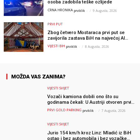
osoba zadobila teške ozlijede
CRNA HRONIKA
prviklik
-
9 Augusta, 2026
PRVI PUT
Zbog četvero Mostaraca prvi put se
zavijorila zastava BiH na najvećoj AI
olimpijadi, a sada je njihov mentor
VIJESTI BIH
prviklik
-
8 Augusta, 2026
postao član komiteta Međunarodne
olimpijade iz...
MOŽDA VAS ZANIMA?
VIJESTI SVIJET
Vozači kamiona dobili ono što su
godinama čekali: U Austriji otvoren prvi
GOLD sigurni parking
PRVI GOLD PARKING
prviklik
-
7 Augusta, 2026
VIJESTI SVIJET
Jurio 154 km/h kroz Linz: Mladić iz BiH
ostao i bez automobila i bez vozačke