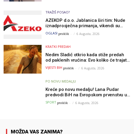
TRAŽIŠ POSAO?
AZEKOP d.o.o. Jablanica širi tim: Nude
iznadprosječna primanja, vikendi su
slobodni, traži se više radnika
OGLASI
prviklik
-
6 Augusta, 2026
KRATKI PREDAH
Nedim Sladić otkrio kada stiže predah
od paklenih vrućina: Evo koliko će trajati
osvježenje u BiH
VIJESTI BIH
prviklik
-
6 Augusta, 2026
PO NOVU MEDALJU
Kreće po novu medalju! Lana Pudar
predvodi BiH na Evropskom prvenstvu u
Parizu
SPORT
prviklik
-
6 Augusta, 2026
MOŽDA VAS ZANIMA?