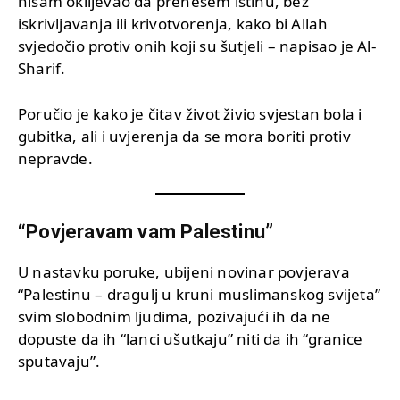
nisam oklijevao da prenesem istinu, bez
iskrivljavanja ili krivotvorenja, kako bi Allah
svjedočio protiv onih koji su šutjeli – napisao je Al-
Sharif.
Poručio je kako je čitav život živio svjestan bola i
gubitka, ali i uvjerenja da se mora boriti protiv
nepravde.
“Povjeravam vam Palestinu”
U nastavku poruke, ubijeni novinar povjerava
“Palestinu – dragulj u kruni muslimanskog svijeta”
svim slobodnim ljudima, pozivajući ih da ne
dopuste da ih “lanci ušutkaju” niti da ih “granice
sputavaju”.