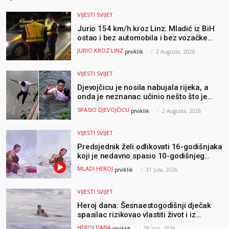
VIJESTI SVIJET
Jurio 154 km/h kroz Linz: Mladić iz BiH
ostao i bez automobila i bez vozačke
dozvole
JURIO KROZ LINZ
prviklik
-
2 Augusta, 2026
VIJESTI SVIJET
Djevojčicu je nosila nabujala rijeka, a
onda je neznanac učinio nešto što je
mnoge ostavilo bez riječi
SPASIO DJEVOJČICU
prviklik
-
2 Augusta, 2026
VIJESTI SVIJET
Predsjednik želi odlikovati 16-godišnjaka
koji je nedavno spasio 10-godišnjeg
dječaka iz smrtonosnih valova
MLADI HEROJ
prviklik
-
31 Jula, 2026
VIJESTI SVIJET
Heroj dana: Šesnaestogodišnji dječak
spasilac rizikovao vlastiti život i iz
ogromnih valova spasio 10-godišnjeg
HEROJ DANA
prviklik
-
29 Jula, 2026