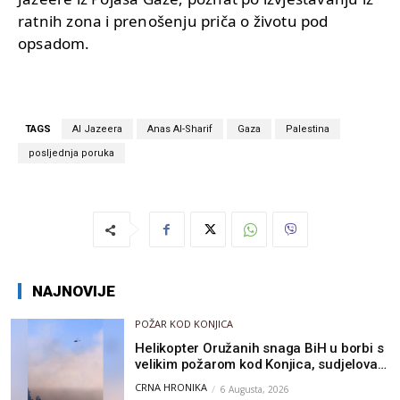
ratnih zona i prenošenju priča o životu pod
opsadom.
TAGS
Al Jazeera
Anas Al-Sharif
Gaza
Palestina
posljednja poruka
NAJNOVIJE
POŽAR KOD KONJICA
Helikopter Oružanih snaga BiH u borbi s
velikim požarom kod Konjica, sudjelovao
i Air Tractor
CRNA HRONIKA
6 Augusta, 2026