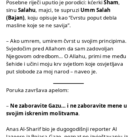
Posebne riječi uputio je porodici: kćerki
Sham
,
sinu
Salahu
, majci, te supruzi
Umm Salah
(Bajan)
, koju opisuje kao “čvrstu poput debla
masline koje se ne savija”.
– Ako umrem, umirem čvrst u svojim principima.
Svjedočim pred Allahom da sam zadovoljan
Njegovom odredbom… O Allahu, primi me među
šehide i učini moju krv svjetlom koje osvjetljava
put slobode za moj narod – naveo je.
Poruka završava apelom:
–
Ne zaboravite Gazu… i ne zaboravite mene u
svojim iskrenim molitvama
.
Anas Al-Sharif bio je dugogodišnji reporter Al
Jazeere iz Pojasa Gaze, poznat po izvještavanju iz