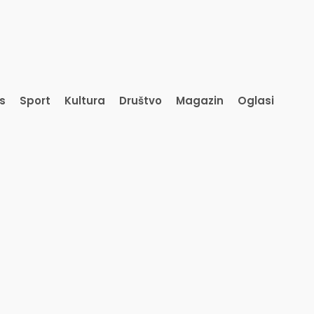
s
Sport
Kultura
Društvo
Magazin
Oglasi
is
Sport
Kultura
Društvo
Magazin
Oglasi