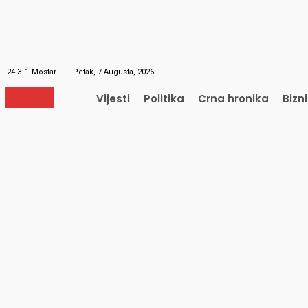
Obnavljanje šifre
Obnovite vašu lozinku
Vaš e-mail
Lozinka će vam biti poslana e-mailom.
C
24.3
Mostar
Petak, 7 Augusta, 2026
Vijesti
Politika
Crna hronika
Bizni
Vijesti
Politika
Crna hronika
Bizn