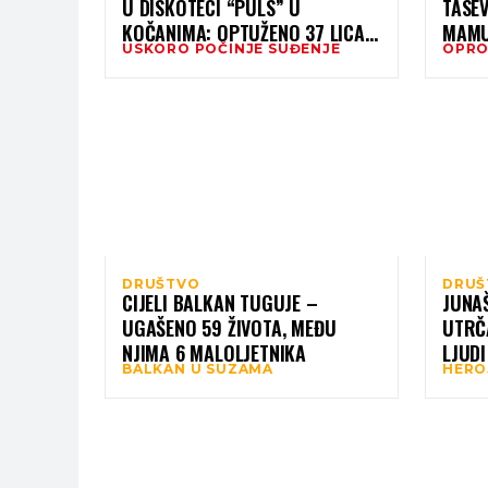
U DISKOTECI “PULS” U
TASE
KOČANIMA: OPTUŽENO 37 LICA,
MAMU
USKORO POČINJE SUĐENJE
OPRO
63 OSOBE IZGUBILE ŽIVOT
SAM 
ZAJE
DRUŠTVO
DRUŠ
CIJELI BALKAN TUGUJE –
JUNA
UGAŠENO 59 ŽIVOTA, MEĐU
UTRČ
NJIMA 6 MALOLJETNIKA
LJUDI
BALKAN U SUZAMA
HERO