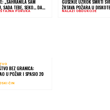
VE: „SAHRANILA SAM
GUŠENJE UZROK SMRTI SV
, SADA TEBE, SEKO… DA
ŽRTAVA POŽARA U DISKOTE
ŠTAJNA PORUKA
NALAZI OBDUKCIJE
ZNALA, IZGORJELE BISMO
DNO”
TVO
ŠTVO BEZ GRANICA:
AO U POŽAR I SPASIO 20
JSKI ČIN