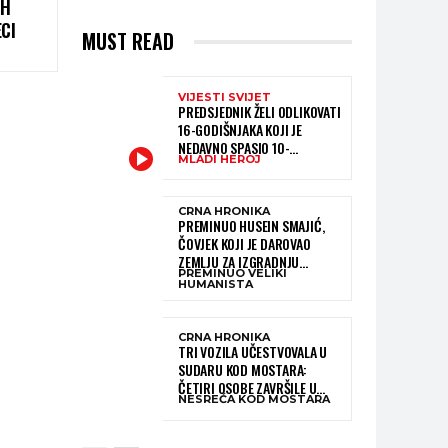
IH
CI
MUST READ
VIJESTI SVIJET
PREDSJEDNIK ŽELI ODLIKOVATI
16-GODIŠNJAKA KOJI JE
NEDAVNO SPASIO 10-
MLADI HEROJ
GODIŠNJEG DJEČAKA IZ
SMRTONOSNIH VALOVA
CRNA HRONIKA
PREMINUO HUSEIN SMAJIĆ,
ČOVJEK KOJI JE DAROVAO
ZEMLJU ZA IZGRADNJU
PREMINUO VELIKI
KATOLIČKE CRKVE U BUGOJNU
HUMANISTA
CRNA HRONIKA
TRI VOZILA UČESTVOVALA U
SUDARU KOD MOSTARA:
ČETIRI OSOBE ZAVRŠILE U
NESREĆA KOD MOSTARA
BOLNICI