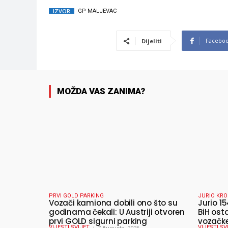
IZVOR
GP MALJEVAC
Facebo
Dijeliti
MOŽDA VAS ZANIMA?
PRVI GOLD PARKING
JURIO KRO
Vozači kamiona dobili ono što su
Jurio 15
godinama čekali: U Austriji otvoren
BiH ost
prvi GOLD sigurni parking
vozačke
VIJESTI SVIJET
VIJESTI SV