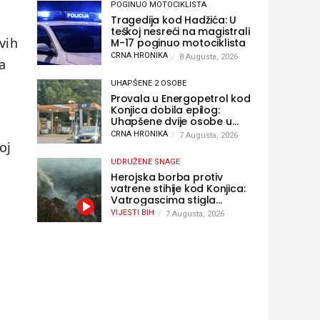
POGINUO MOTOCIKLISTA
Tragedija kod Hadžića: U
teškoj nesreći na magistrali
vih
M-17 poginuo motociklista
CRNA HRONIKA
8 Augusta, 2026
a
UHAPŠENE 2 OSOBE
Provala u Energopetrol kod
Konjica dobila epilog:
Uhapšene dvije osobe u
Čapljini i Jablanici
CRNA HRONIKA
7 Augusta, 2026
oj
UDRUŽENE SNAGE
Herojska borba protiv
vatrene stihije kod Konjica:
Vatrogascima stigla
pomoć iz Sarajeva,
VIJESTI BIH
7 Augusta, 2026
helikopteri i Air Tractori
udružili snage