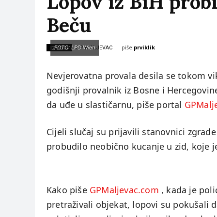
Lopov iz BiH probi
Beču
piše:
prviklik
IZVOR:
FOTO: LPD Wien
GP MALJEVAC
Nevjerovatna provala desila se tokom vi
godišnji provalnik iz Bosne i Hercegovi
da uđe u slastičarnu, piše portal
GPMalj
Cijeli slučaj su prijavili stanovnici zgra
probudilo neobično kucanje u zid, koje 
Kako piše
GPMaljevac.com
, kada je poli
pretraživali objekat, lopovi su pokušali