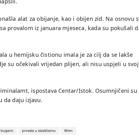
apsili.
onašla alat za obijanje, kao i obijen zid. Na osnovu s
 i sa provalom iz januara mjeseca, kada su pokušali d
la u hemijsku čistionu imala je za cilj da se lakše
su očekivali vrijedan plijen, ali nisu uspjeli u svoj
riminalamt, ispostava Centar/Istok. Osumnjičeni su
u da daju izjavu.
 bugarin
provala u slastičarnu
Wien