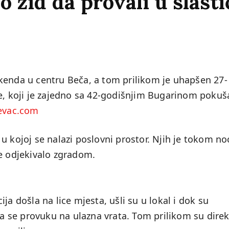
o zid da provali u slast
kenda u centru Beča, a tom prilikom je uhapšen 27-
ne, koji je zajedno sa 42-godišnjim Bugarinom pokuš
evac.com
de u kojoj se nalazi poslovni prostor. Njih je tokom no
je odjekivalo zgradom.
cija došla na lice mjesta, ušli su u lokal i dok su
 da se provuku na ulazna vrata. Tom prilikom su dire