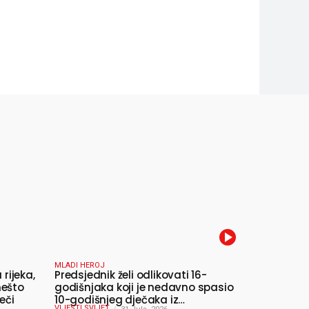
MLADI HEROJ
 rijeka,
Predsjednik želi odlikovati 16-
nešto
godišnjaka koji je nedavno spasio
eči
10-godišnjeg dječaka iz
VIJESTI SVIJET