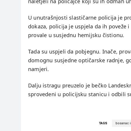
naletjeli na policajce koji su ih odmah uh
U unutrašnjosti slastičarne policija je pr
dokaza, policija je uspjela da ih poveže
provale u susjednu hemijsku čistionu.
Tada su uspjeli da pobjegnu. Inače, prova
domognu susjedne optičarske radnje, gdje 
namjeri.
Dalju istragu preuzelo je bečko Landesk
sprovedeni u policijsku stanicu i odbili s
TAGS
bosanac i