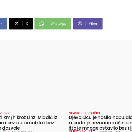
ok
X
WhatsApp
Viber
Z LINZ
SPASIO DJEVOJČICU
4 km/h kroz Linz: Mladić iz
Djevojčicu je nosila nabujala
ao i bez automobila i bez
a onda je neznanac učinio 
 dozvole
što je mnoge ostavilo bez rij
IJET
VIJESTI SVIJET