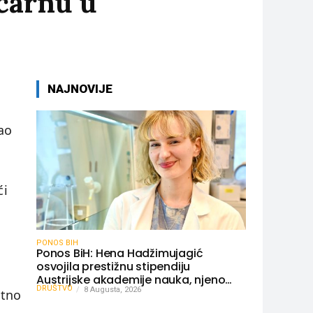
ičarnu u
NAJNOVIJE
ao
ći
PONOS BIH
Ponos BiH: Hena Hadžimujagić
osvojila prestižnu stipendiju
Austrijske akademije nauka, njeno
DRUŠTVO
istraživanje moglo bi pomoći djeci
8 Augusta, 2026
ktno
širom svijeta