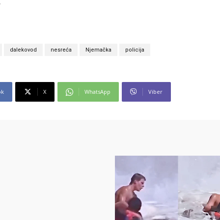
.
dalekovod
nesreća
Njemačka
policija
ok
X
WhatsApp
Viber