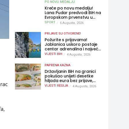
PO NOVU MEDALJU
Kreće po novu medalju!
Lana Pudar predvodi BiH na
Evropskom prvenstvu u
Parizu
SPORT
6 Augusta, 2026
PRIJAVE SU OTVORENE!
Požurite s prijavama!
Jablanica uskoro postaje
centar adrenalina i najveće
outdoor avanture ovog
VIJESTI BIH
4 Augusta, 2026
ljeta
PAPRENA KAZNA
Državljanin BiH na granici
pokušao unijeti desetke
hiljada eura bez prijave,
rac
uslijedila “paprena” kazna
VIJESTI REGIJA
4 Augusta, 2026
fa,