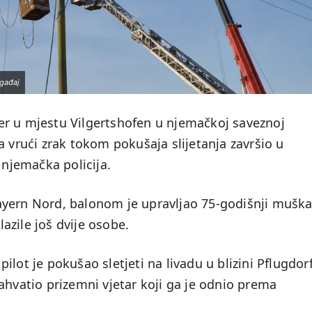
ogađaj
er u mjestu Vilgertshofen u njemačkoj saveznoj
a vrući zrak tokom pokušaja slijetanja završio u
njemačka policija.
ayern Nord, balonom je upravljao 75-godišnji muška
lazile još dvije osobe.
lot je pokušao sletjeti na livadu u blizini Pflugdor
ahvatio prizemni vjetar koji ga je odnio prema