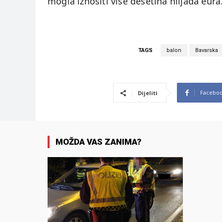
mogla iznositi više desetina hiljada eura
TAGS
balon
Bavarska
Facebo
Dijeliti
MOŽDA VAS ZANIMA?