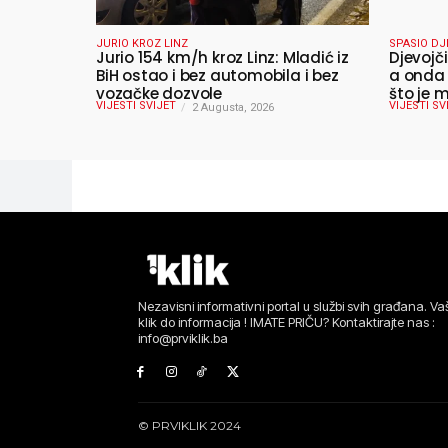
JURIO KROZ LINZ
SPASIO DJ
Jurio 154 km/h kroz Linz: Mladić iz
Djevojči
BiH ostao i bez automobila i bez
a onda 
vozačke dozvole
što je m
VIJESTI SVIJET
VIJESTI SV
2 Augusta, 2026
Nezavisni informativni portal u službi svih građana. Vaš
klik do informacija ! IMATE PRIČU? Kontaktirajte nas :
info@prviklik.ba
© PRVIKLIK 2024