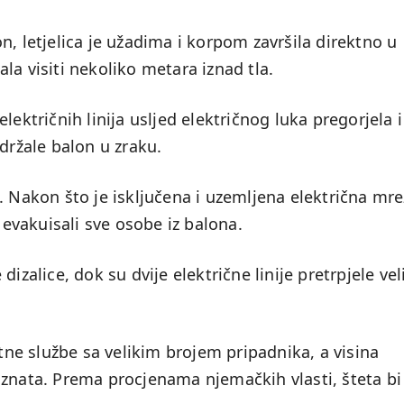
n, letjelica je užadima i korpom završila direktno u
la visiti nekoliko metara iznad tla.
lektričnih linija usljed električnog luka pregorjela i
držale balon u zraku.
. Nakon što je isključena i uzemljena električna mre
vakuisali sve osobe iz balona.
izalice, dok su dvije električne linije pretrpjele vel
itne službe sa velikim brojem pripadnika, a visina
oznata. Prema procjenama njemačkih vlasti, šteta bi