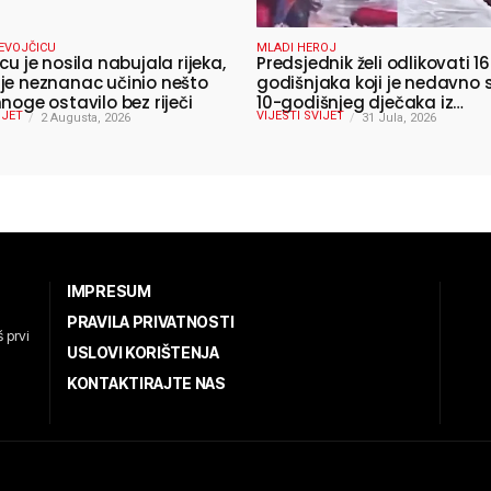
EVOJČICU
MLADI HEROJ
cu je nosila nabujala rijeka,
Predsjednik želi odlikovati 16
je neznanac učinio nešto
godišnjaka koji je nedavno 
noge ostavilo bez riječi
10-godišnjeg dječaka iz
IJET
VIJESTI SVIJET
2 Augusta, 2026
smrtonosnih valova
31 Jula, 2026
IMPRESUM
PRAVILA PRIVATNOSTI
 prvi
USLOVI KORIŠTENJA
KONTAKTIRAJTE NAS