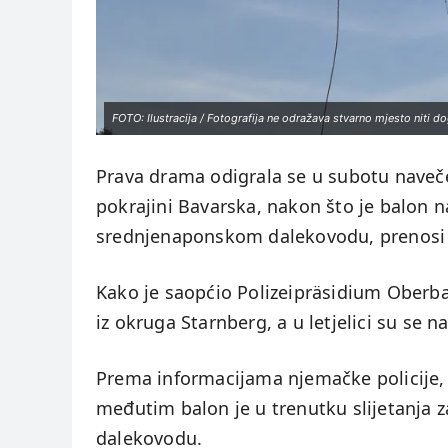
FOTO: Ilustracija / Fotografija ne odražava stvarno mjesto niti d
Prava drama odigrala se u subotu naveč
pokrajini Bavarska, nakon što je balon n
srednjenaponskom dalekovodu, prenosi 
Kako je saopćio Polizeipräsidium Oberb
iz okruga Starnberg, a u letjelici su se na
Prema informacijama njemačke policije, pi
međutim balon je u trenutku slijetanja z
dalekovodu.