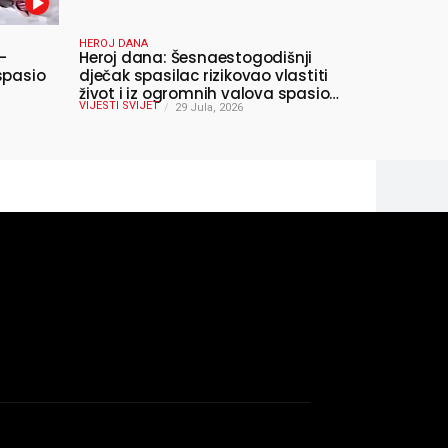
HEROJ DANA
-
Heroj dana: Šesnaestogodišnji
spasio
dječak spasilac rizikovao vlastiti
život i iz ogromnih valova spasio
VIJESTI SVIJET
10-godišnjeg dječaka
29 Jula, 2026