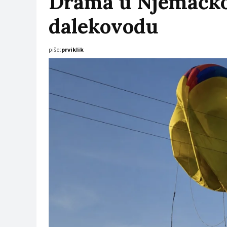
Drama u Njemačkoj:
dalekovodu
piše:
prviklik