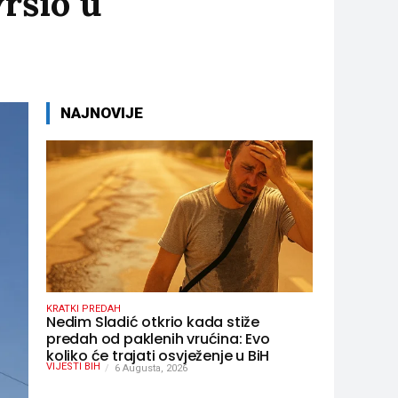
ršio u
NAJNOVIJE
KRATKI PREDAH
Nedim Sladić otkrio kada stiže
predah od paklenih vrućina: Evo
koliko će trajati osvježenje u BiH
VIJESTI BIH
6 Augusta, 2026