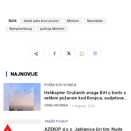
TAGS
dijete palo kroz prozor
Minhen
Njemačka
Nymphenburg
policija Minhen
NAJNOVIJE
POŽAR KOD KONJICA
Helikopter Oružanih snaga BiH u borbi s
velikim požarom kod Konjica, sudjelovao
i Air Tractor
CRNA HRONIKA
6 Augusta, 2026
TRAŽIŠ POSAO?
AZEKOP d.o.o. Jablanica širi tim: Nude