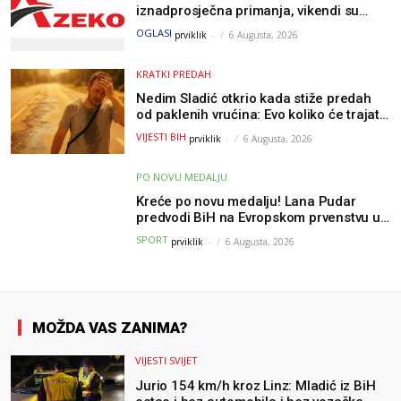
iznadprosječna primanja, vikendi su
slobodni, traži se više radnika
OGLASI
prviklik
-
6 Augusta, 2026
KRATKI PREDAH
Nedim Sladić otkrio kada stiže predah
od paklenih vrućina: Evo koliko će trajati
osvježenje u BiH
VIJESTI BIH
prviklik
-
6 Augusta, 2026
PO NOVU MEDALJU
Kreće po novu medalju! Lana Pudar
predvodi BiH na Evropskom prvenstvu u
Parizu
SPORT
prviklik
-
6 Augusta, 2026
MOŽDA VAS ZANIMA?
VIJESTI SVIJET
Jurio 154 km/h kroz Linz: Mladić iz BiH