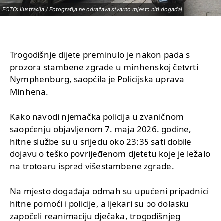
FOTO: Ilustracija / Fotografija ne odražava stvarno mjesto niti događaj
Trogodišnje dijete preminulo je nakon pada s
prozora stambene zgrade u minhenskoj četvrti
Nymphenburg, saopćila je Policijska uprava
Minhena.
Kako navodi njemačka policija u zvaničnom
saopćenju objavljenom 7. maja 2026. godine,
hitne službe su u srijedu oko 23:35 sati dobile
dojavu o teško povrijeđenom djetetu koje je ležalo
na trotoaru ispred višestambene zgrade.
Na mjesto događaja odmah su upućeni pripadnici
hitne pomoći i policije, a ljekari su po dolasku
započeli reanimaciju dječaka, trogodišnjeg