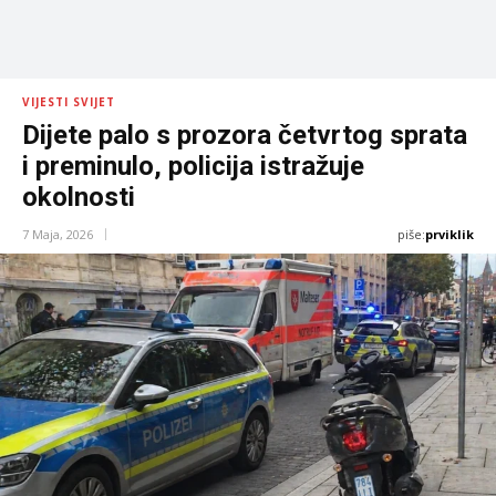
VIJESTI SVIJET
Dijete palo s prozora četvrtog sprata
i preminulo, policija istražuje
okolnosti
piše:
prviklik
7 Maja, 2026