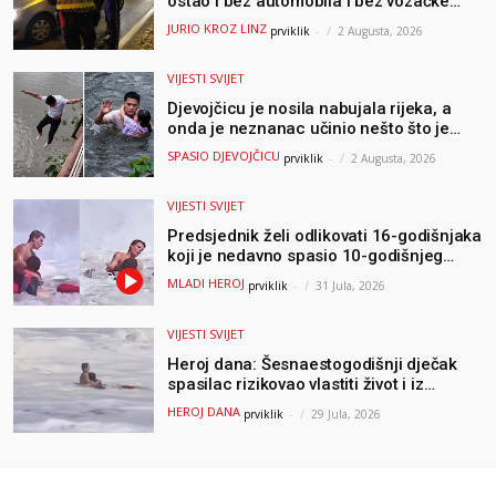
ostao i bez automobila i bez vozačke
dozvole
JURIO KROZ LINZ
prviklik
-
2 Augusta, 2026
VIJESTI SVIJET
Djevojčicu je nosila nabujala rijeka, a
onda je neznanac učinio nešto što je
mnoge ostavilo bez riječi
SPASIO DJEVOJČICU
prviklik
-
2 Augusta, 2026
VIJESTI SVIJET
Predsjednik želi odlikovati 16-godišnjaka
koji je nedavno spasio 10-godišnjeg
dječaka iz smrtonosnih valova
MLADI HEROJ
prviklik
-
31 Jula, 2026
VIJESTI SVIJET
Heroj dana: Šesnaestogodišnji dječak
spasilac rizikovao vlastiti život i iz
ogromnih valova spasio 10-godišnjeg
HEROJ DANA
prviklik
-
29 Jula, 2026
dječaka