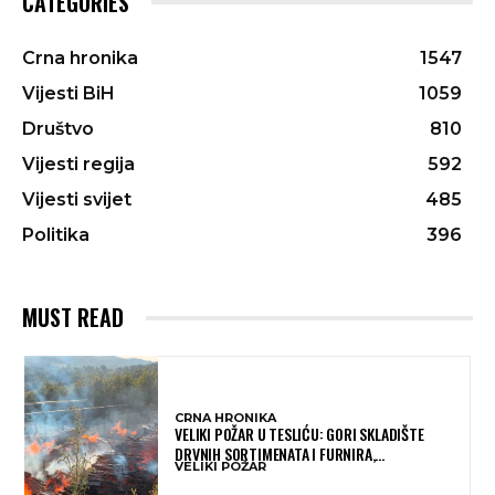
CATEGORIES
Crna hronika
1547
Vijesti BiH
1059
Društvo
810
Vijesti regija
592
Vijesti svijet
485
Politika
396
MUST READ
CRNA HRONIKA
VELIKI POŽAR U TESLIĆU: GORI SKLADIŠTE
DRVNIH SORTIMENATA I FURNIRA,
VELIKI POŽAR
VATROGASCIMA STIŽE POMOĆ IZ VIŠE GRADOVA