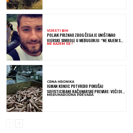
VIJESTI BIH
POLJAK PRIZNAO ZBOG ČEGA JE UNIŠTAVAO
VJERSKE SIMBOLE U MEĐUGORJU: “NE KAJEM SE I
NE KAJEM SE !
PONOVIO BIH SVE”
CRNA HRONIKA
IGMAN KONJIC POTVRDIO POKUŠAJ
SOFISTICIRANE RAČUNARSKE PREVARE: VEĆI DIO
MEĐUNARODNA PREVARA
NOVCA BLOKIRAN, OČEKUJE SE POVRAT
SREDSTAVA