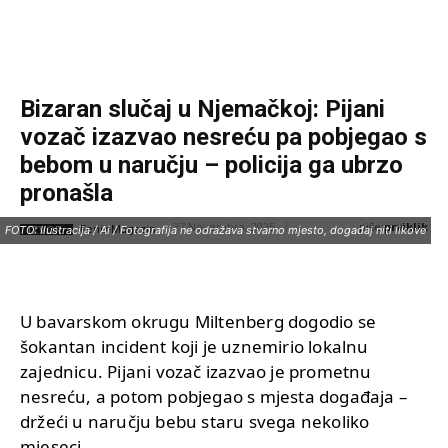
Bizaran slučaj u Njemačkoj: Pijani
vozač izazvao nesreću pa pobjegao s
bebom u naručju – policija ga ubrzo
pronašla
piše:
prviklik
27 Novembra, 2025
IZVOR:
FOTO: Ilustracija / Ai / Fotografija ne odražava stvarno mjesto, događaj niti likove
Fenix-Magazin
U bavarskom okrugu Miltenberg dogodio se
šokantan incident koji je uznemirio lokalnu
zajednicu. Pijani vozač izazvao je prometnu
nesreću, a potom pobjegao s mjesta događaja –
držeći u naručju bebu staru svega nekoliko
mjeseci.