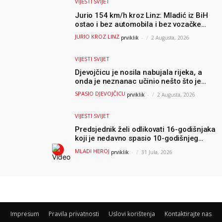
VIJESTI SVIJET
Jurio 154 km/h kroz Linz: Mladić iz BiH
ostao i bez automobila i bez vozačke
dozvole
JURIO KROZ LINZ
prviklik
-
2 Augusta, 2026
VIJESTI SVIJET
Djevojčicu je nosila nabujala rijeka, a
onda je neznanac učinio nešto što je
mnoge ostavilo bez riječi
SPASIO DJEVOJČICU
prviklik
-
2 Augusta, 2026
VIJESTI SVIJET
Predsjednik želi odlikovati 16-godišnjaka
koji je nedavno spasio 10-godišnjeg
dječaka iz smrtonosnih valova
MLADI HEROJ
prviklik
-
31 Jula, 2026
Impresum
Pravila privatnosti
Uslovi korištenja
Kontaktirajte nas