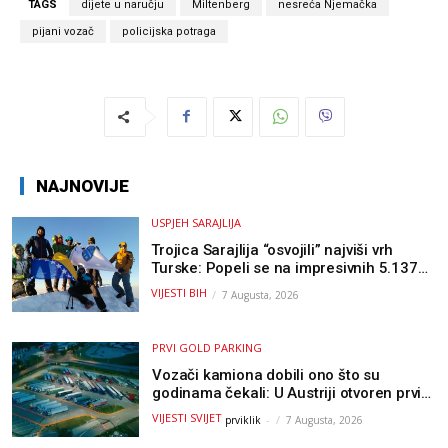
TAGS
dijete u naručju
Miltenberg
nesreća Njemačka
pijani vozač
policijska potraga
NAJNOVIJE
USPJEH SARAJLIJA
Trojica Sarajlija “osvojili” najviši vrh
Turske: Popeli se na impresivnih 5.137
metara
VIJESTI BIH
7 Augusta, 2026
PRVI GOLD PARKING
Vozači kamiona dobili ono što su
godinama čekali: U Austriji otvoren prvi
GOLD sigurni parking
VIJESTI SVIJET
prviklik
-
7 Augusta, 2026