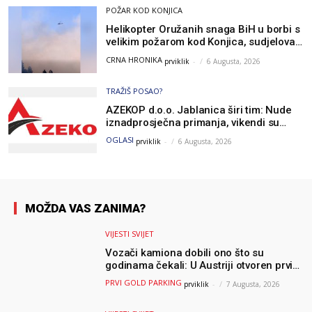
POŽAR KOD KONJICA
Helikopter Oružanih snaga BiH u borbi s
velikim požarom kod Konjica, sudjelovao
i Air Tractor
CRNA HRONIKA
prviklik
-
6 Augusta, 2026
TRAŽIŠ POSAO?
AZEKOP d.o.o. Jablanica širi tim: Nude
iznadprosječna primanja, vikendi su
slobodni, traži se više radnika
OGLASI
prviklik
-
6 Augusta, 2026
MOŽDA VAS ZANIMA?
VIJESTI SVIJET
Vozači kamiona dobili ono što su
godinama čekali: U Austriji otvoren prvi
GOLD sigurni parking
PRVI GOLD PARKING
prviklik
-
7 Augusta, 2026