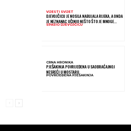
VIJESTI SVIJET
DJEVOJČICU JE NOSILA NABUJALA RIJEKA, A ONDA
JE NEZNANAC UČINIO NEŠTO ŠTO JE MNOGE
SPASIO DJEVOJČICU
OSTAVILO BEZ RIJEČI
CRNA HRONIKA
PJEŠAKINJA POVRIJEĐENA U SAOBRAĆAJNOJ
NESREĆI U MOSTARU
POVRIJEĐENA PJEŠAKINJA