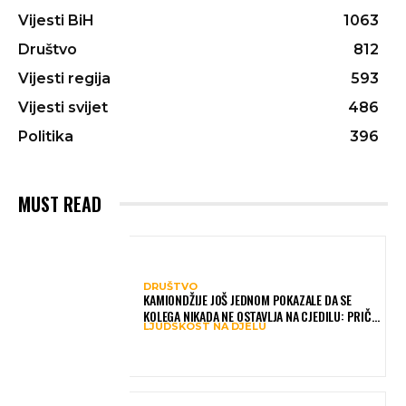
Vijesti BiH
1063
Društvo
812
Vijesti regija
593
Vijesti svijet
486
Politika
396
MUST READ
DRUŠTVO
KAMIONDŽIJE JOŠ JEDNOM POKAZALE DA SE
KOLEGA NIKADA NE OSTAVLJA NA CJEDILU: PRIČA
LJUDSKOST NA DJELU
IZ HAMBURGA DIRNULA MNOGE