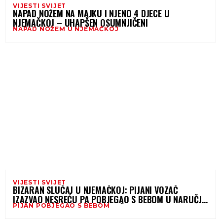
VIJESTI SVIJET
NAPAD NOŽEM NA MAJKU I NJENO 4 DJECE U
NJEMAČKOJ – UHAPŠEN OSUMNJIČENI
NAPAD NOŽEM U NJEMAČKOJ
VIJESTI SVIJET
BIZARAN SLUČAJ U NJEMAČKOJ: PIJANI VOZAČ
IZAZVAO NESREĆU PA POBJEGAO S BEBOM U NARUČJU
PIJAN POBJEGAO S BEBOM
– POLICIJA GA UBRZO PRONAŠLA