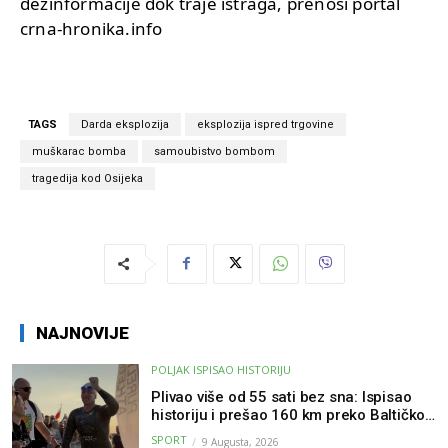
dezinformacije dok traje istraga, prenosi portal
crna-hronika.info
TAGS
Darda eksplozija
eksplozija ispred trgovine
muškarac bomba
samoubistvo bombom
tragedija kod Osijeka
NAJNOVIJE
POLJAK ISPISAO HISTORIJU
Plivao više od 55 sati bez sna: Ispisao
historiju i prešao 160 km preko Baltičkog
mora – a podvig posvetio djeci oboljeloj
SPORT
9 Augusta, 2026