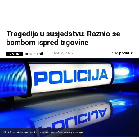
Tragedija u susjedstvu: Raznio se
bombom ispred trgovine
piše:
prviklik
7 Aprila, 2025
IZVOR:
crna-hronika
FOTO: Ilustracija /dubrovacko-neretvanska policija