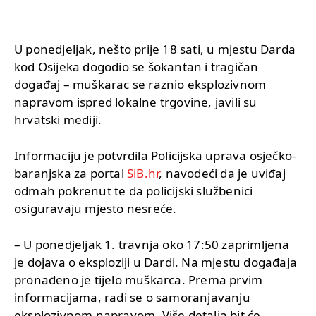
U ponedjeljak, nešto prije 18 sati, u mjestu Darda
kod Osijeka dogodio se šokantan i tragičan
događaj – muškarac se raznio eksplozivnom
napravom ispred lokalne trgovine, javili su
hrvatski mediji.
Informaciju je potvrdila Policijska uprava osječko-
baranjska za portal
SiB.hr
, navodeći da je uviđaj
odmah pokrenut te da policijski službenici
osiguravaju mjesto nesreće.
– U ponedjeljak 1. travnja oko 17:50 zaprimljena
je dojava o eksploziji u Dardi. Na mjestu događaja
pronađeno je tijelo muškarca. Prema prvim
informacijama, radi se o samoranjavanju
eksplozivnom napravom. Više detalja bit će