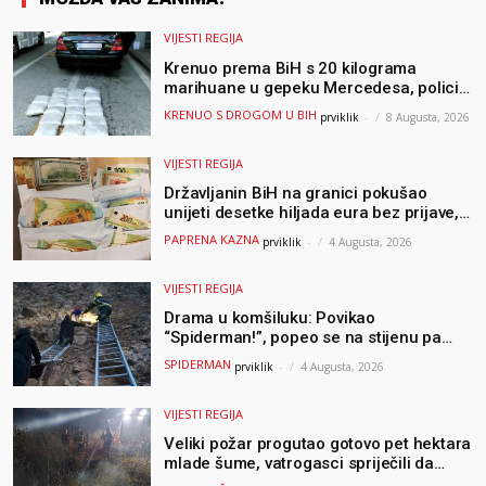
VIJESTI REGIJA
Krenuo prema BiH s 20 kilograma
marihuane u gepeku Mercedesa, policija
ga uhapsila na granici
KRENUO S DROGOM U BIH
prviklik
-
8 Augusta, 2026
VIJESTI REGIJA
Državljanin BiH na granici pokušao
unijeti desetke hiljada eura bez prijave,
uslijedila “paprena” kazna
PAPRENA KAZNA
prviklik
-
4 Augusta, 2026
VIJESTI REGIJA
Drama u komšiluku: Povikao
“Spiderman!”, popeo se na stijenu pa
ostao zarobljen
SPIDERMAN
prviklik
-
4 Augusta, 2026
VIJESTI REGIJA
Veliki požar progutao gotovo pet hektara
mlade šume, vatrogasci spriječili da
dođe do još veće katastrofe