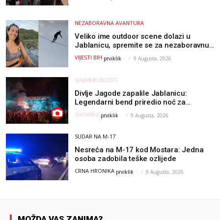
od raka
NEZABORAVNA AVANTURA
Veliko ime outdoor scene dolazi u
Jablanicu, spremite se za nezaboravnu
avanturu (VIDEO) !
VIJESTI BIH
prviklik
-
9 Augusta, 2026
SJAJAN KONCERT
Divlje Jagode zapalile Jablanicu:
Legendarni bend priredio noć za
pamćenje
SHOWBIZ
prviklik
-
9 Augusta, 2026
SUDAR NA M-17
Nesreća na M-17 kod Mostara: Jedna
osoba zadobila teške ozlijede
CRNA HRONIKA
prviklik
-
9 Augusta, 2026
MOŽDA VAS ZANIMA?