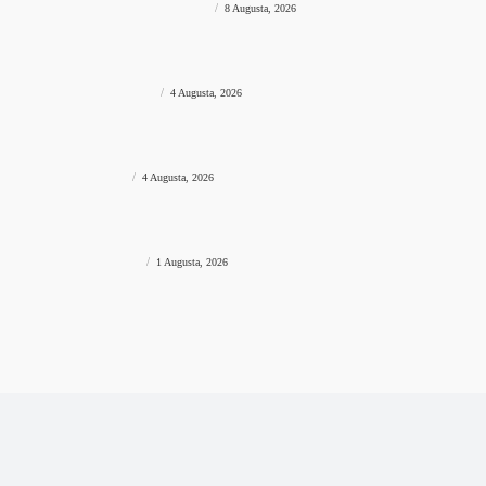
KRENUO S DROGOM U BIH
prviklik
-
8 Augusta, 2026
VIJESTI REGIJA
Državljanin BiH na granici pokušao unijeti desetke hiljada eura
bez prijave, uslijedila “paprena” kazna
PAPRENA KAZNA
prviklik
-
4 Augusta, 2026
VIJESTI REGIJA
Drama u komšiluku: Povikao “Spiderman!”, popeo se na stijenu
pa ostao zarobljen
SPIDERMAN
prviklik
-
4 Augusta, 2026
VIJESTI REGIJA
Veliki požar progutao gotovo pet hektara mlade šume,
vatrogasci spriječili da dođe do još veće katastrofe
VELIKI POŽAR
prviklik
-
1 Augusta, 2026
Impresum
Pravila privatnosti
Uslovi korištenja
Kontaktirajte nas
© Newspaper WordPress Theme by TagDiv