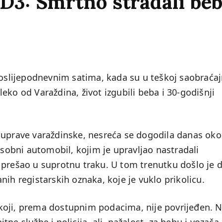
 D3: Smrtno stradali beb
poslijepodnevnim satima, kada su u teškoj saobraćaj
eko od Varaždina, život izgubili beba i 30-godišnji
 uprave varaždinske, nesreća se dogodila danas oko
osobni automobil, kojim je upravljao nastradali
 prešao u suprotnu traku. U tom trenutku došlo je 
nih registarskih oznaka, koje je vuklo prikolicu.
koji, prema dostupnim podacima, nije povrijeđen. 