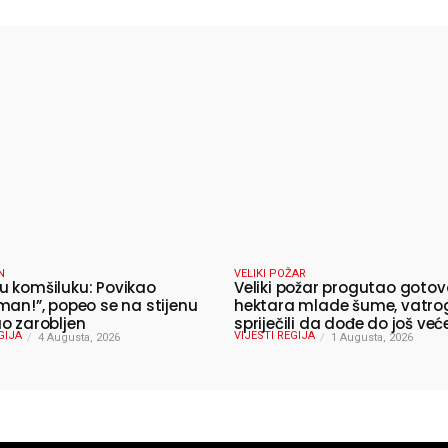
N
VELIKI POŽAR
 komšiluku: Povikao
Veliki požar progutao gotov
man!”, popeo se na stijenu
hektara mlade šume, vatro
o zarobljen
spriječili da dođe do još već
GIJA
VIJESTI REGIJA
4 Augusta, 2026
katastrofe
1 Augusta, 2026