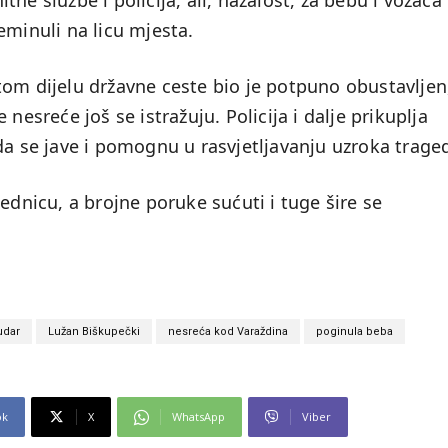
ne službe i policija, ali, nažalost, za bebu i vozača
eminuli na licu mjesta.
tom dijelu državne ceste bio je potpuno obustavljen
nesreće još se istražuju. Policija i dalje prikuplja
da se jave i pomognu u rasvjetljavanju uzroka traged
ednicu, a brojne poruke sućuti i tuge šire se
udar
Lužan Biškupečki
nesreća kod Varaždina
poginula beba
ok
X
WhatsApp
Viber