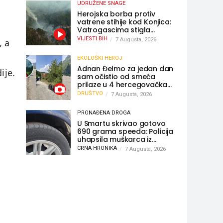
UDRUŽENE SNAGE
Herojska borba protiv
vatrene stihije kod Konjica:
Vatrogascima stigla
pomoć iz Sarajeva,
VIJESTI BIH
7 Augusta, 2026
, a
helikopteri i Air Tractori
udružili snage
EKOLOŠKI HEROJ
Adnan Đelmo za jedan dan
ije.
sam očistio od smeća
prilaze u 4 hercegovačka
grada: “Danas nisam čistio
DRUŠTVO
7 Augusta, 2026
samo smeće, čistio sam
sliku o nama”
PRONAĐENA DROGA
U Smartu skrivao gotovo
690 grama speeda: Policija
uhapsila muškarca iz
Hercegovine
CRNA HRONIKA
7 Augusta, 2026