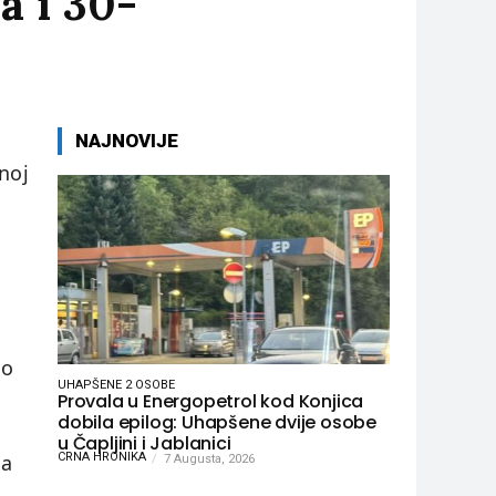
a i 30-
NAJNOVIJE
noj
do
UHAPŠENE 2 OSOBE
Provala u Energopetrol kod Konjica
dobila epilog: Uhapšene dvije osobe
u Čapljini i Jablanici
Na
CRNA HRONIKA
7 Augusta, 2026