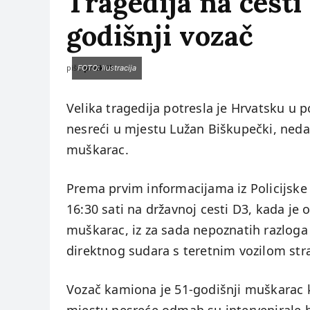
Tragedija na cesti
godišnji vozač
piše:
prviklik
FOTO: Ilustracija
Velika tragedija potresla je Hrvatsku u 
nesreći u mjestu Lužan Biškupečki, nedal
muškarac.
Prema prvim informacijama iz Policijske
16:30 sati na državnoj cesti D3, kada je 
muškarac, iz za sada nepoznatih razloga
direktnog sudara s teretnim vozilom stra
Vozač kamiona je 51-godišnji muškarac 