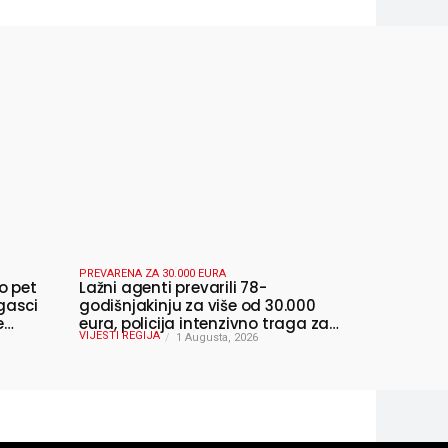
PREVARENA ZA 30.000 EURA
o pet
Lažni agenti prevarili 78-
gasci
godišnjakinju za više od 30.000
e
eura, policija intenzivno traga za
VIJESTI REGIJA
počiniteljima
1 Augusta, 2026