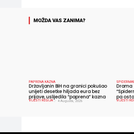
MOŽDA VAS ZANIMA?
PAPRENA KAZNA
SPIDERMA
Državljanin BiH na granici pokušao
Drama u
unijeti desetke hiljada eura bez
“Spider
prijave, uslijedila “paprena” kazna
pa osta
VIJESTI REGIJA
VIJESTI RE
4 Augusta, 2026