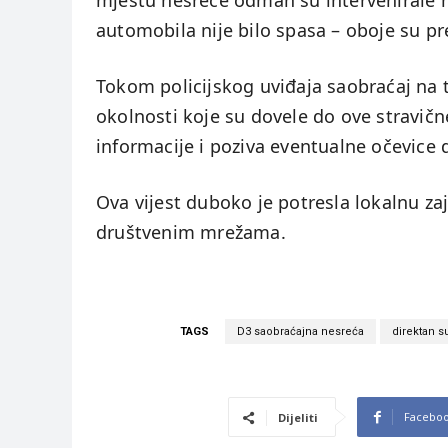
mjestu nesreće odmah su intervenirale hit
automobila nije bilo spasa – oboje su pr
Tokom policijskog uviđaja saobraćaj na 
okolnosti koje su dovele do ove stravične 
informacije i poziva eventualne očevice 
Ova vijest duboko je potresla lokalnu zaj
društvenim mrežama.
TAGS
D3 saobraćajna nesreća
direktan s
Facebo
Dijeliti