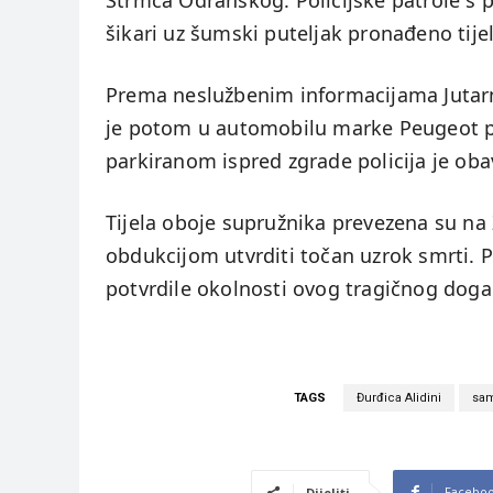
Strmca Odranskog. Policijske patrole s p
šikari uz šumski puteljak pronađeno tije
Prema neslužbenim informacijama Jutarnje
je potom u automobilu marke Peugeot pr
parkiranom ispred zgrade policija je obavi
Tijela oboje supružnika prevezena su na 
obdukcijom utvrditi točan uzrok smrti. Po
potvrdile okolnosti ovog tragičnog doga
TAGS
Đurđica Alidini
sam
Facebo
Dijeliti