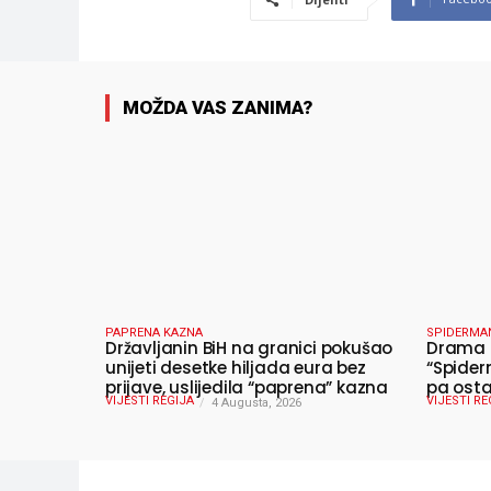
MOŽDA VAS ZANIMA?
PAPRENA KAZNA
SPIDERMA
Državljanin BiH na granici pokušao
Drama u
unijeti desetke hiljada eura bez
“Spider
prijave, uslijedila “paprena” kazna
pa osta
VIJESTI REGIJA
VIJESTI RE
4 Augusta, 2026