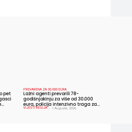
PREVARENA ZA 30.000 EURA
o pet
Lažni agenti prevarili 78-
gasci
godišnjakinju za više od 30.000
e
eura, policija intenzivno traga za
VIJESTI REGIJA
počiniteljima
1 Augusta, 2026