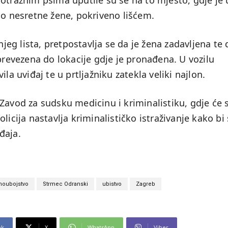
otražnim psima uputile su se na to mjesto, gdje je 
lo nesretne žene, pokriveno lišćem.
g lista, pretpostavlja se da je žena zadavljena te 
evezena do lokacije gdje je pronađena. U vozilu
la uviđaj te u prtljažniku zatekla veliki najlon.
Zavod za sudsku medicinu i kriminalistiku, gdje će 
licija nastavlja kriminalističko istraživanje kako bi
đaja.
oubojstvo
Strmec Odranski
ubistvo
Zagreb
ok
X
WhatsApp
Viber