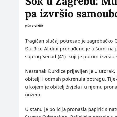
Šok u Zagrebu: Muž
pa izvršio samoub
piše:
prviklik
Tragičan slučaj potresao je zagrebačko G
Đurđice Alidini pronađeno je u šumi na 
suprug Senad (41), koji je potom izvrši
Nestanak Đurđice prijavljen je u utorak,
obitelji i odmah pokrenula potragu. Tije
u kojem je obitelj živjela i u njemu pron
nožem.
U stanu je policija pronašla papirić s 