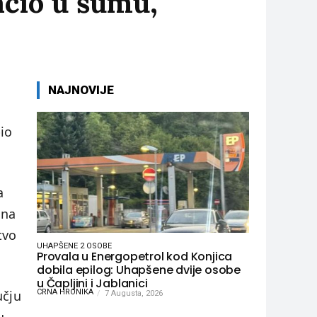
acio u šumu,
NAJNOVIJE
io
a
ana
tvo
UHAPŠENE 2 OSOBE
Provala u Energopetrol kod Konjica
dobila epilog: Uhapšene dvije osobe
u Čapljini i Jablanici
učju
CRNA HRONIKA
7 Augusta, 2026