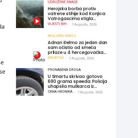
u
UDRUŽENE SNAGE
Herojska borba protiv
vatrene stihije kod Konjica:
Vatrogascima stigla
pomoć iz Sarajeva,
VIJESTI BIH
7 Augusta, 2026
da
helikopteri i Air Tractori
udružili snage
EKOLOŠKI HEROJ
Adnan Đelmo za jedan dan
sam očistio od smeća
prilaze u 4 hercegovačka
grada: “Danas nisam čistio
DRUŠTVO
7 Augusta, 2026
se
samo smeće, čistio sam
sliku o nama”
 se
PRONAĐENA DROGA
U Smartu skrivao gotovo
690 grama speeda: Policija
uhapsila muškarca iz
Hercegovine
CRNA HRONIKA
7 Augusta, 2026