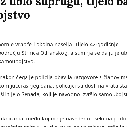
 ubio suprugu, tijelo b
ojstvo
ornje Vrapče i okolna naselja. Tijelo 42-godišnje
području Strmca Odranskog, a sumnja se da ju je ub
o samoubojstvo.
 nakon čega je policija obavila razgovore s članovim
kom jučerašnjeg dana, policajci su došli na vrata st
ašli tijelo Senada, koji je navodno izvršio samoubojs
natuknicama, među kojima je navedeno i selo na podr