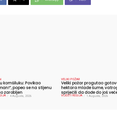
N
VELIKI POŽAR
 komšiluku: Povikao
Veliki požar progutao gotov
man!”, popeo se na stijenu
hektara mlade šume, vatro
o zarobljen
spriječili da dođe do još već
GIJA
VIJESTI REGIJA
4 Augusta, 2026
katastrofe
1 Augusta, 2026